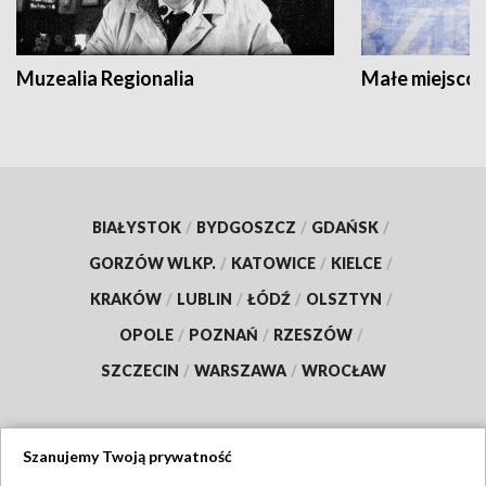
Muzealia Regionalia
Małe miejscow
BIAŁYSTOK
/
BYDGOSZCZ
/
GDAŃSK
/
GORZÓW WLKP.
/
KATOWICE
/
KIELCE
/
KRAKÓW
/
LUBLIN
/
ŁÓDŹ
/
OLSZTYN
/
OPOLE
/
POZNAŃ
/
RZESZÓW
/
SZCZECIN
/
WARSZAWA
/
WROCŁAW
Szanujemy Twoją prywatność
Dołącz do nas: