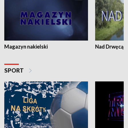
Magazyn nakielski
Nad Drwęcą
SPORT