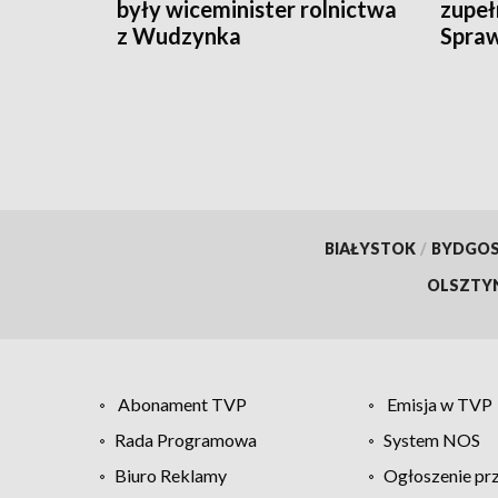
były wiceminister rolnictwa
zupeł
z Wudzynka
Spraw
świad
BIAŁYSTOK
/
BYDGO
OLSZTY
Abonament TVP
Emisja w TVP
Rada Programowa
System NOS
Biuro Reklamy
Ogłoszenie pr