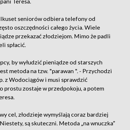
pani Teresa.
kilkuset seniorów odbiera telefony od
zęsto oszczędności całego życia. Wiele
niądze przekazać złodziejom. Mimo że padli
li spłacić.
pcy, by wyłudzić pieniądze od starszych
 jest metoda na tzw. "parawan ". - Przychodzi
np. z Wodociągów i musi sprawdzić
o prostu zostaje w przedpokoju, a potem
eresa.
wy cel, złodzieje wymyślają coraz bardziej
Niestety, są skuteczni. Metoda „na wnuczka”