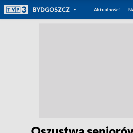
POWRÓT DO
BYDGOSZCZ
Aktualności
N
TVP REGIONY
Oszustwa seniorów 