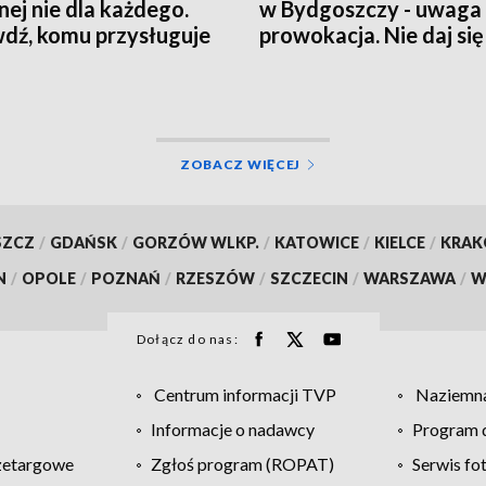
nej nie dla każdego.
w Bydgoszczy - uwaga
dź, komu przysługuje
prowokacja. Nie daj się
czenie z ZUS
wciągnąć w grę chaosu
informacyjnego
ZOBACZ WIĘCEJ
SZCZ
/
GDAŃSK
/
GORZÓW WLKP.
/
KATOWICE
/
KIELCE
/
KRA
N
/
OPOLE
/
POZNAŃ
/
RZESZÓW
/
SZCZECIN
/
WARSZAWA
/
W
Dołącz do nas:
Centrum informacji TVP
Naziemna
Informacje o nadawcy
Program d
zetargowe
Zgłoś program (ROPAT)
Serwis fo