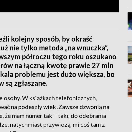
źli kolejny sposób, by okraść
już nie tylko metoda „na wnuczka”,
ierwszym półroczu tego roku oszukano
orów na łączną kwotę prawie 27 mln
e skala problemu jest dużo większa, bo
w są zgłaszane.
e osoby. W książkach telefonicznych,
wać na podeszły wiek .Zawsze dzwonią na
, że mam numer taki i taki, do odebrania
ądze, natychmiast przywiozą, mi coś tam z