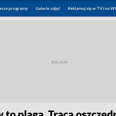
asze programy
Galerie zdjęć
Reklamuj się w TV i na
to plaga. Tracą oszczędn