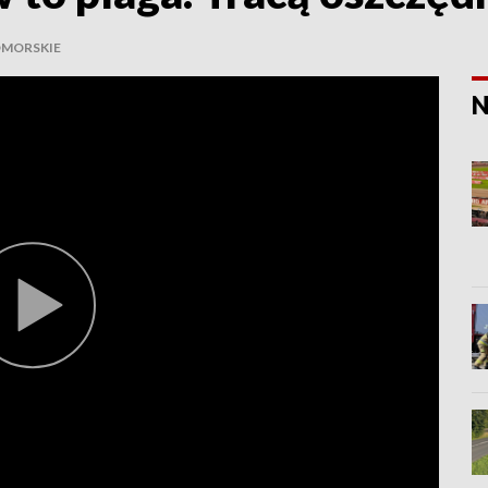
MORSKIE
N