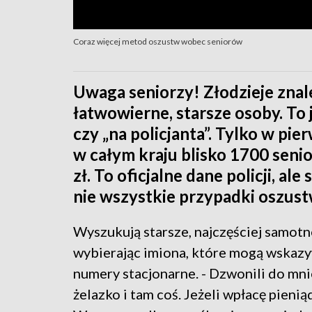
Coraz więcej metod oszustw wobec seniorów
Uwaga seniorzy! Złodzieje znale
łatwowierne, starsze osoby. To 
czy „na policjanta”. Tylko w p
w całym kraju blisko 1700 seni
zł. To oficjalne dane policji, al
nie wszystkie przypadki oszust
Wyszukują starsze, najczęściej samotn
wybierając imiona, które mogą wskazy
numery stacjonarne. - Dzwonili do mnie
żelazko i tam coś. Jeżeli wpłacę pieni