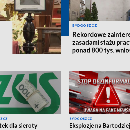
BYDGOSZCZ
Rekordowe zainter
zasadami stażu prac
ponad 800 tys. wni
SZCZ
BYDGOSZCZ
ek dla sieroty
Eksplozje na Bartodzie