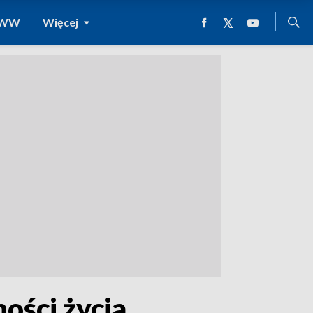
 WWW
Więcej
ości życia