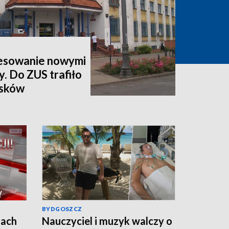
esowanie nowymi
y. Do ZUS trafiło
osków
BYDGOSZCZ
jach
Nauczyciel i muzyk walczy o