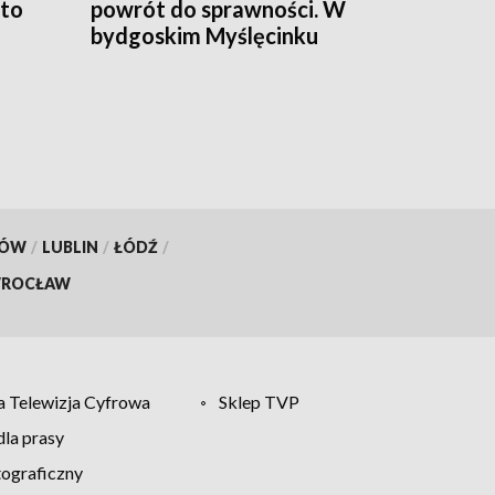
 to
powrót do sprawności. W
bydgoskim Myślęcinku
odbędzie się charytatywny
„UNIT dla Jareckiego”
KÓW
/
LUBLIN
/
ŁÓDŹ
/
ROCŁAW
 Telewizja Cyfrowa
Sklep TVP
la prasy
tograficzny