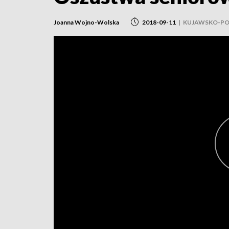
Joanna Wojno-Wolska
2018-09-11
|
KUJAWSKO-PO