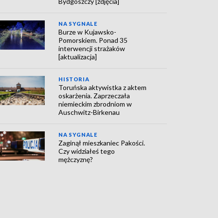
Bydgoszczy [zdjęcia]
NA SYGNALE
Burze w Kujawsko-
Pomorskiem. Ponad 35
interwencji strażaków
[aktualizacja]
HISTORIA
Toruńska aktywistka z aktem
oskarżenia. Zaprzeczała
niemieckim zbrodniom w
Auschwitz-Birkenau
NA SYGNALE
Zaginął mieszkaniec Pakości.
Czy widziałeś tego
mężczyznę?