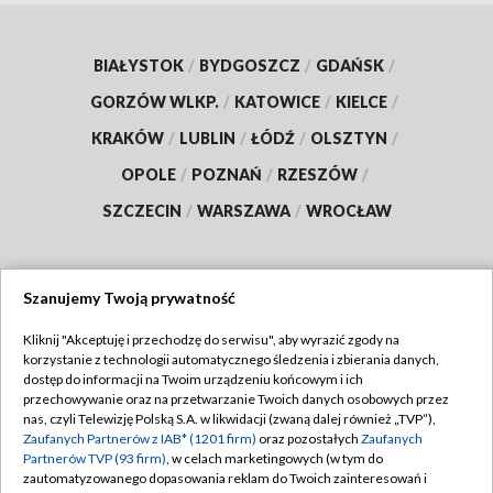
BIAŁYSTOK
/
BYDGOSZCZ
/
GDAŃSK
/
GORZÓW WLKP.
/
KATOWICE
/
KIELCE
/
KRAKÓW
/
LUBLIN
/
ŁÓDŹ
/
OLSZTYN
/
OPOLE
/
POZNAŃ
/
RZESZÓW
/
SZCZECIN
/
WARSZAWA
/
WROCŁAW
Szanujemy Twoją prywatność
Dołącz do nas:
Kliknij "Akceptuję i przechodzę do serwisu", aby wyrazić zgody na
korzystanie z technologii automatycznego śledzenia i zbierania danych,
TVP
dostęp do informacji na Twoim urządzeniu końcowym i ich
Abonament TVP
przechowywanie oraz na przetwarzanie Twoich danych osobowych przez
Regulamin TVP
nas, czyli Telewizję Polską S.A. w likwidacji (zwaną dalej również „TVP”),
Emisja w TVP
Polityka prywatności
Zaufanych Partnerów z IAB* (1201 firm)
oraz pozostałych
Zaufanych
Partnerów TVP (93 firm)
, w celach marketingowych (w tym do
Centrum informacji TVP
Moje zgody
zautomatyzowanego dopasowania reklam do Twoich zainteresowań i