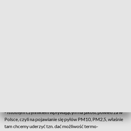
Program Czyste Powietrze przewiduje dofinansowanie do wymiany pieców i
kotłów
Program "Czyste Powietrze" przewiduje
dofinansowanie, m.in. do wymiany pieców i kotłów,
a także docieplenie budynków. Na ten cel Fundusz
Ochrony Środowiska w całym kraju przeznaczy
ponad 103 mld zł.
- Istotnym czynnikiem wpływającym na jakość powietrza w
Polsce, czyli na pojawianie się pyłów PM10, PM2,5, właśnie
tam chcemy uderzyć tzn. dać możliwość termo-