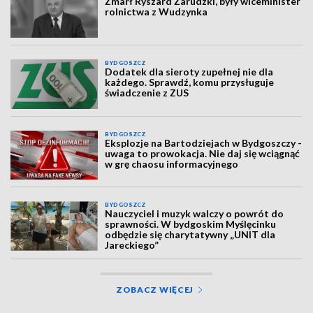
Zmarł Ryszard Zarudzki, były wiceminister
rolnictwa z Wudzynka
BYDGOSZCZ
Dodatek dla sieroty zupełnej nie dla
każdego. Sprawdź, komu przysługuje
świadczenie z ZUS
BYDGOSZCZ
Eksplozje na Bartodziejach w Bydgoszczy -
uwaga to prowokacja. Nie daj się wciągnąć
w grę chaosu informacyjnego
BYDGOSZCZ
Nauczyciel i muzyk walczy o powrót do
sprawności. W bydgoskim Myślęcinku
odbędzie się charytatywny „UNIT dla
Jareckiego”
ZOBACZ WIĘCEJ