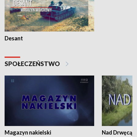
Desant
SPOŁECZEŃSTWO
Magazyn nakielski
Nad Drwęcą