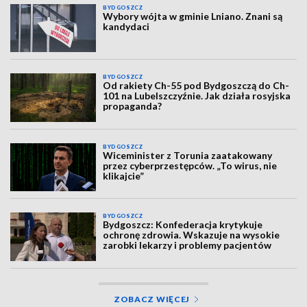
BYDGOSZCZ
Wybory wójta w gminie Lniano. Znani są
kandydaci
BYDGOSZCZ
Od rakiety Ch-55 pod Bydgoszczą do Ch-
101 na Lubelszczyźnie. Jak działa rosyjska
propaganda?
BYDGOSZCZ
Wiceminister z Torunia zaatakowany
przez cyberprzestępców. „To wirus, nie
klikajcie”
BYDGOSZCZ
Bydgoszcz: Konfederacja krytykuje
ochronę zdrowia. Wskazuje na wysokie
zarobki lekarzy i problemy pacjentów
ZOBACZ WIĘCEJ