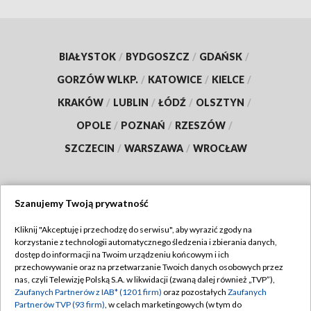
BIAŁYSTOK
/
BYDGOSZCZ
/
GDAŃSK
/
GORZÓW WLKP.
/
KATOWICE
/
KIELCE
/
KRAKÓW
/
LUBLIN
/
ŁÓDŹ
/
OLSZTYN
/
OPOLE
/
POZNAŃ
/
RZESZÓW
/
SZCZECIN
/
WARSZAWA
/
WROCŁAW
Szanujemy Twoją prywatność
Dołącz do nas:
Kliknij "Akceptuję i przechodzę do serwisu", aby wyrazić zgody na
korzystanie z technologii automatycznego śledzenia i zbierania danych,
TVP
dostęp do informacji na Twoim urządzeniu końcowym i ich
Abonament TVP
przechowywanie oraz na przetwarzanie Twoich danych osobowych przez
Regulamin TVP
nas, czyli Telewizję Polską S.A. w likwidacji (zwaną dalej również „TVP”),
Emisja w TVP
Polityka prywatności
Zaufanych Partnerów z IAB* (1201 firm)
oraz pozostałych
Zaufanych
Partnerów TVP (93 firm)
, w celach marketingowych (w tym do