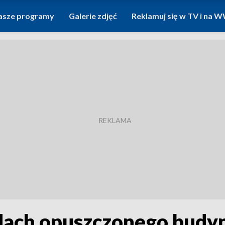
asze programy
Galerie zdjęć
Reklamuj się w TV i na
ię dach opuszczonego bu