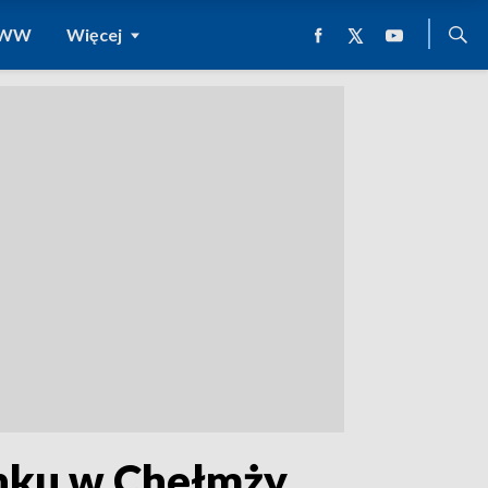
 WWW
Więcej
dynku w Chełmży