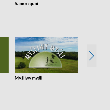
Samorządni
Wspólna sp
Myśliwy myśli
Spotkania z 