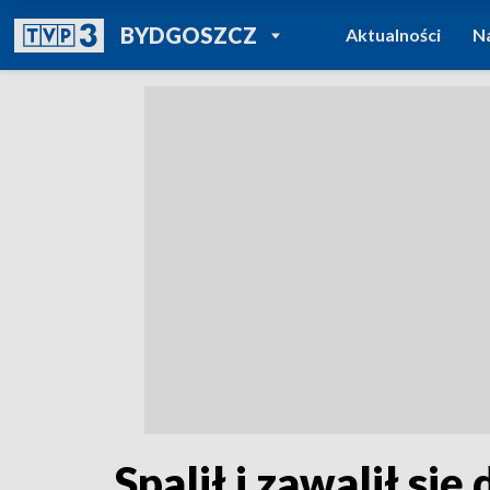
POWRÓT DO
BYDGOSZCZ
Aktualności
N
TVP REGIONY
Spalił i zawalił s