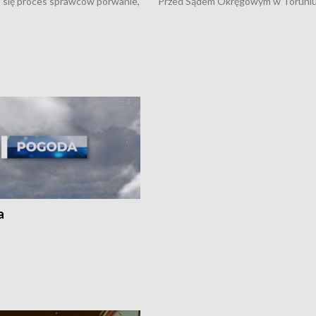
 się proces sprawców porwanie,
Przed Sądem Okręgowym w Toruni
 tortur pod Grudziądzem • 3 mln
rozpoczął się proces sprawców por
 mogą wynosić straty po pożarze
pobicie i tortur pod Grudziądzem • 
Kossaka w Bydgoszczy •
o oszczędzanie wody • Ważne dla
cznie na drogach regionu •
rolników badania w Stacji Doświadcz
ąg sporu o pranie na bydgoskich
Oceny Odmian w Chrząstowie
kach
a