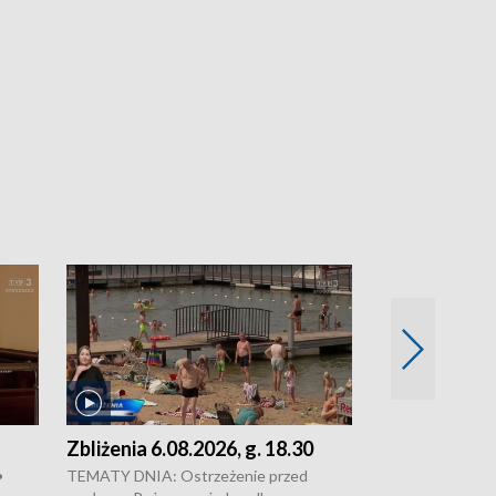
Zbliżenia 6.08.2026, g. 18.30
Zbliżenia 6.0
•
TEMATY DNIA: Ostrzeżenie przed
Groźny pożar na 