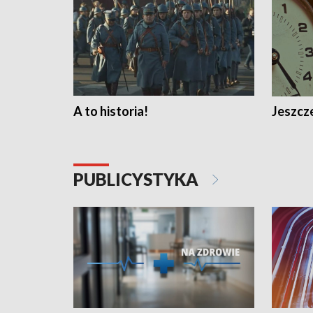
A to historia!
Jeszcze
PUBLICYSTYKA