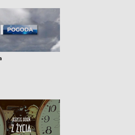
ogórków w gminie Łasin
recept po spaleniu apteki w Bydgos
Dalszy ciąg sąsiedzkiego sporu o
wywieszanie prania
a