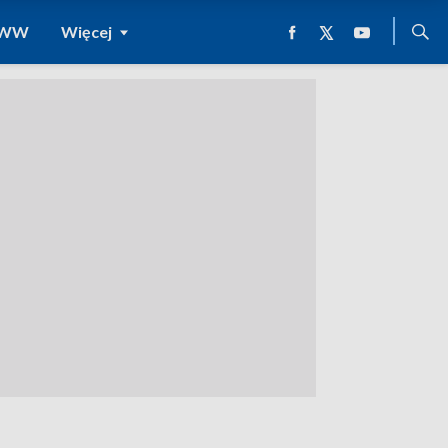
 WWW
Więcej