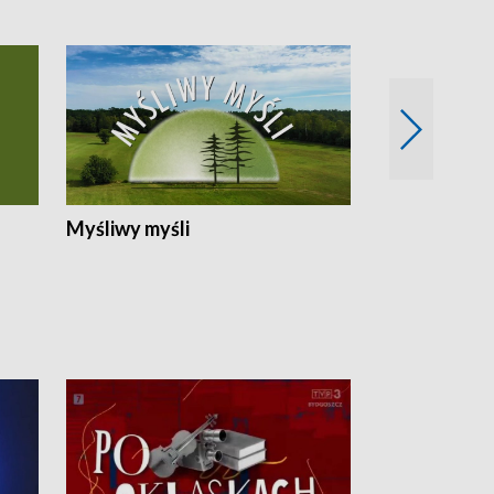
Myśliwy myśli
Spotkania z 