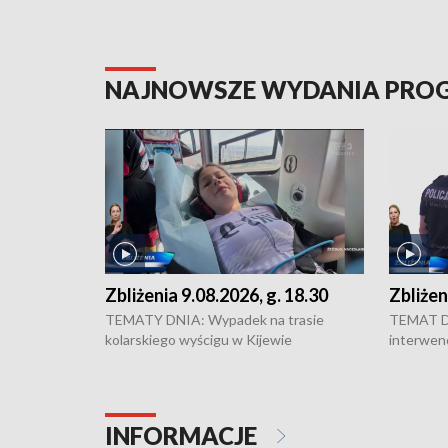
NAJNOWSZE WYDANIA PR
Zbliżenia 9.08.2026, g. 18.30
Zbliżen
TEMATY DNIA: Wypadek na trasie
TEMAT DN
kolarskiego wyścigu w Kijewie
interwen
Królewskim w powiecie chełmińskim -
WOPR mog
sześć zawodniczek trafiło do szpitala •
prac na 
16. Miodowe Lato w Zarzeczewie
Młyńskie
przyciągnęło miłośników pszczół i miodu
Rejewskie
INFORMACJE
• Amatorzy tego czerwonego warzywa
Ludowej 