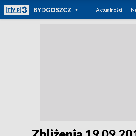
POWRÓT DO
BYDGOSZCZ
Aktualności
N
TVP REGIONY
Zbliżenia 19.09.201