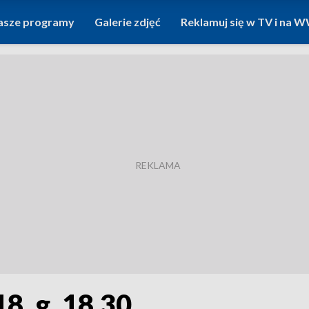
asze programy
Galerie zdjęć
Reklamuj się w TV i na
8, g. 18.30