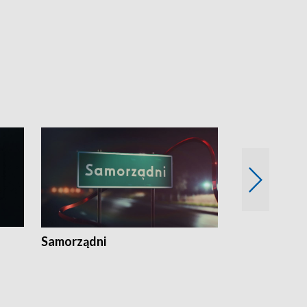
Samorządni
Wspólna sp