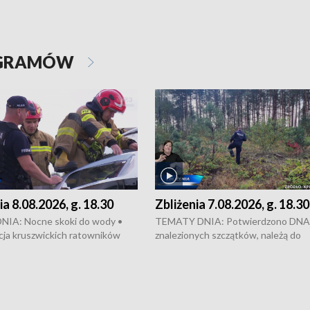
OGRAMÓW
ia 8.08.2026, g. 18.30
Zbliżenia 7.08.2026, g. 18.30
IA: Nocne skoki do wody •
TEMATY DNIA: Potwierdzono DNA
cja kruszwickich ratowników
znalezionych szczątków, należą do
ła zapobiec tragedii • Koniec
zaginionej Jowity Zielińskiej • Tragi
Rondzie Fordońskim • Na Wyspie
finał prac serwisowych w studni w 
j świętowano urodziny Mariana
Kujawskim • Festiwal dziewięciu wz
go • Kujawski Festiwal Pieśni
w Chełmnie i Festiwal Wisły w kilku
w Inowrocławiu • Rekord w
miastach regionu • Problem z realiza