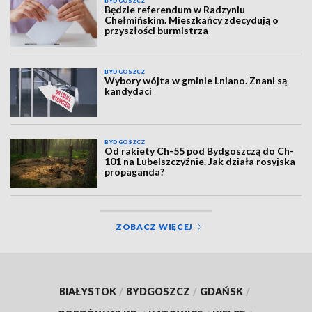
BYDGOSZCZ
Będzie referendum w Radzyniu
Chełmińskim. Mieszkańcy zdecydują o
przyszłości burmistrza
BYDGOSZCZ
Wybory wójta w gminie Lniano. Znani są
kandydaci
BYDGOSZCZ
Od rakiety Ch-55 pod Bydgoszczą do Ch-
101 na Lubelszczyźnie. Jak działa rosyjska
propaganda?
ZOBACZ WIĘCEJ
BIAŁYSTOK
/
BYDGOSZCZ
/
GDAŃSK
/