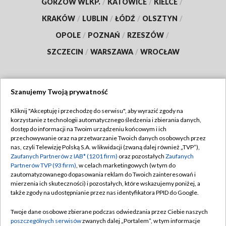
GORZÓW WLKP.
/
KATOWICE
/
KIELCE
/
KRAKÓW
/
LUBLIN
/
ŁÓDŹ
/
OLSZTYN
/
OPOLE
/
POZNAŃ
/
RZESZÓW
/
SZCZECIN
/
WARSZAWA
/
WROCŁAW
Szanujemy Twoją prywatność
Dołącz do nas:
Kliknij "Akceptuję i przechodzę do serwisu", aby wyrazić zgody na
korzystanie z technologii automatycznego śledzenia i zbierania danych,
TVP
dostęp do informacji na Twoim urządzeniu końcowym i ich
Abonament TVP
przechowywanie oraz na przetwarzanie Twoich danych osobowych przez
Regulamin TVP
nas, czyli Telewizję Polską S.A. w likwidacji (zwaną dalej również „TVP”),
Emisja w TVP
Polityka prywatności
Zaufanych Partnerów z IAB* (1201 firm)
oraz pozostałych
Zaufanych
Partnerów TVP (93 firm)
, w celach marketingowych (w tym do
Centrum informacji TVP
Moje zgody
zautomatyzowanego dopasowania reklam do Twoich zainteresowań i
mierzenia ich skuteczności) i pozostałych, które wskazujemy poniżej, a
Naziemna Telewizja Cyfrowa
Pomoc
także zgody na udostępnianie przez nas identyfikatora PPID do Google.
Sklep TVP
Biuro reklamy
Twoje dane osobowe zbierane podczas odwiedzania przez Ciebie naszych
Rada Programowa
Kontakt
poszczególnych serwisów
zwanych dalej „Portalem”, w tym informacje