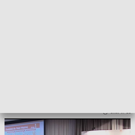
POWRÓT DO
BYDGOSZCZ
TVP REGIONY
Kandydat Różycki chce być dla
grudziądzan gospodarzem
2018-09-21