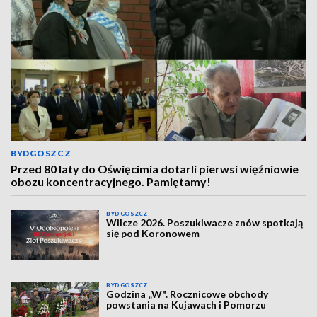
BYDGOSZCZ
Przed 80 laty do Oświęcimia dotarli pierwsi więźniowie
obozu koncentracyjnego. Pamiętamy!
BYDGOSZCZ
Wilcze 2026. Poszukiwacze znów spotkają
się pod Koronowem
BYDGOSZCZ
Godzina „W". Rocznicowe obchody
powstania na Kujawach i Pomorzu