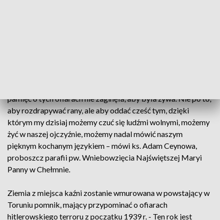
W lesie w Klamrach jesienią 1939 r. Niemcy zamordowali od
2 do 3 tys. Polaków. Tylko dlatego, że byli Polakami. Zginęli
przedstawiciele inteligencji: nauczyciele, urzędnicy, księża,
rolnicy, działacze społeczni i polityczni…
Co roku mieszkańcy tych okolic spotykają się, by wspólnie
pomodlić się w intencji zamordowanych, przypomnieć o ich
losie i podziękować za poświęcenie. - Staramy się, aby
pamięć o tych ofiarach nie zaginęła, aby była żywa. Nie po to,
aby rozdrapywać rany, ale aby oddać cześć tym, dzięki
którym my dzisiaj możemy czuć się ludźmi wolnymi, możemy
żyć w naszej ojczyźnie, możemy nadal mówić naszym
pięknym kochanym językiem – mówi ks. Adam Ceynowa,
proboszcz parafii pw. Wniebowzięcia Najświętszej Maryi
Panny w Chełmnie.
Ziemia z miejsca kaźni zostanie wmurowana w powstający w
Toruniu pomnik, mający przypominać o ofiarach
hitlerowskiego terroru z początku 1939 r. - Ten rok jest