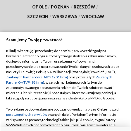
OPOLE
/
POZNAŃ
/
RZESZÓW
/
SZCZECIN
/
WARSZAWA
/
WROCŁAW
Szanujemy Twoją prywatność
Dołącz do nas:
Kliknij "Akceptuję i przechodzę do serwisu", aby wyrazić zgody na
korzystanie z technologii automatycznego śledzenia i zbierania danych,
TVP
dostęp do informacji na Twoim urządzeniu końcowym i ich
Abonament TVP
przechowywanie oraz na przetwarzanie Twoich danych osobowych przez
Regulamin TVP
nas, czyli Telewizję Polską S.A. w likwidacji (zwaną dalej również „TVP”),
Emisja w TVP
Polityka prywatności
Zaufanych Partnerów z IAB* (1201 firm)
oraz pozostałych
Zaufanych
Partnerów TVP (93 firm)
, w celach marketingowych (w tym do
Centrum informacji TVP
Moje zgody
zautomatyzowanego dopasowania reklam do Twoich zainteresowań i
mierzenia ich skuteczności) i pozostałych, które wskazujemy poniżej, a
Naziemna Telewizja Cyfrowa
Pomoc
także zgody na udostępnianie przez nas identyfikatora PPID do Google.
Sklep TVP
Biuro reklamy
Twoje dane osobowe zbierane podczas odwiedzania przez Ciebie naszych
Rada Programowa
Kontakt
poszczególnych serwisów
zwanych dalej „Portalem”, w tym informacje
zapisywane za pomocą technologii takich jak: pliki cookie, sygnalizatory
System NOS
WWW lub innych podobnych technologii umożliwiających świadczenie
dopasowanych i bezpiecznych usług, personalizację treści oraz reklam,