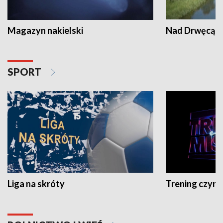
Magazyn nakielski
Nad Drwęcą
SPORT
Liga na skróty
Trening czyni 