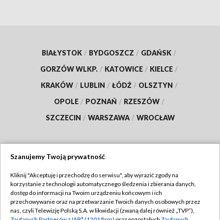
BIAŁYSTOK
/
BYDGOSZCZ
/
GDAŃSK
/
GORZÓW WLKP.
/
KATOWICE
/
KIELCE
/
KRAKÓW
/
LUBLIN
/
ŁÓDŹ
/
OLSZTYN
/
OPOLE
/
POZNAŃ
/
RZESZÓW
/
SZCZECIN
/
WARSZAWA
/
WROCŁAW
Szanujemy Twoją prywatność
Dołącz do nas:
Kliknij "Akceptuję i przechodzę do serwisu", aby wyrazić zgody na
korzystanie z technologii automatycznego śledzenia i zbierania danych,
TVP
dostęp do informacji na Twoim urządzeniu końcowym i ich
Abonament TVP
przechowywanie oraz na przetwarzanie Twoich danych osobowych przez
Regulamin TVP
nas, czyli Telewizję Polską S.A. w likwidacji (zwaną dalej również „TVP”),
Emisja w TVP
Zaufanych Partnerów z IAB* (1201 firm)
oraz pozostałych
Zaufanych