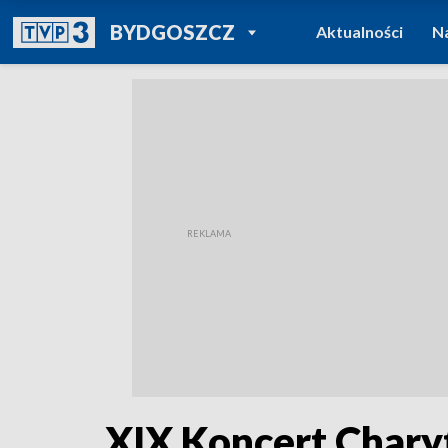
POWRÓT DO
BYDGOSZCZ
Aktualności
N
TVP REGIONY
XIX Koncert Chary