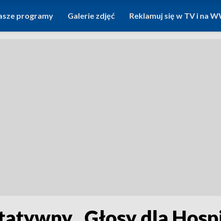
asze programy
Galerie zdjęć
Reklamuj się w TV i na
tatywny „Głosy dla Hosp