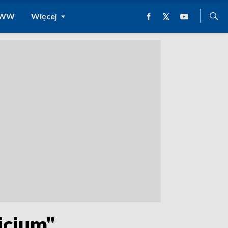
 WWW
Więcej
icjum"