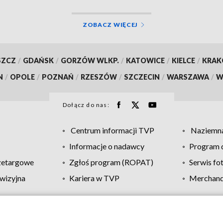
ZOBACZ WIĘCEJ
SZCZ
/
GDAŃSK
/
GORZÓW WLKP.
/
KATOWICE
/
KIELCE
/
KRA
N
/
OPOLE
/
POZNAŃ
/
RZESZÓW
/
SZCZECIN
/
WARSZAWA
/
W
Dołącz do nas:
Centrum informacji TVP
Naziemna
Informacje o nadawcy
Program d
zetargowe
Zgłoś program (ROPAT)
Serwis fo
wizyjna
Kariera w TVP
Merchandi