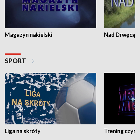
Magazyn nakielski
Nad Drwęcą
SPORT
Liga na skróty
Trening czyni 