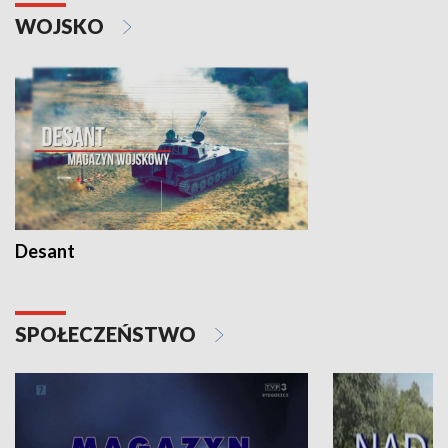
WOJSKO
Desant
SPOŁECZEŃSTWO