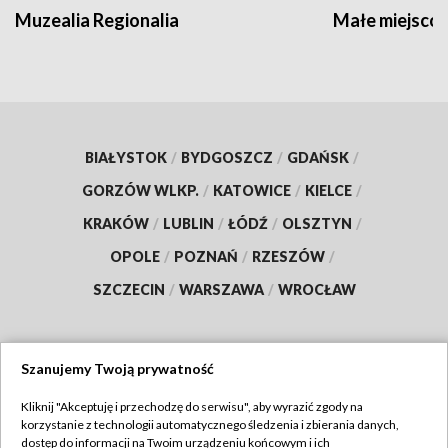
Muzealia Regionalia
Małe miejscow
BIAŁYSTOK
/
BYDGOSZCZ
/
GDAŃSK
/
GORZÓW WLKP.
/
KATOWICE
/
KIELCE
/
KRAKÓW
/
LUBLIN
/
ŁÓDŹ
/
OLSZTYN
/
OPOLE
/
POZNAŃ
/
RZESZÓW
/
SZCZECIN
/
WARSZAWA
/
WROCŁAW
Szanujemy Twoją prywatność
Dołącz do nas:
Kliknij "Akceptuję i przechodzę do serwisu", aby wyrazić zgody na
korzystanie z technologii automatycznego śledzenia i zbierania danych,
TVP
dostęp do informacji na Twoim urządzeniu końcowym i ich