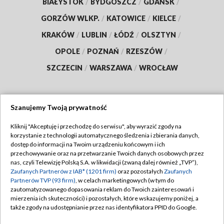
BIAŁYSTOK
/
BYDGOSZCZ
/
GDAŃSK
/
GORZÓW WLKP.
/
KATOWICE
/
KIELCE
/
KRAKÓW
/
LUBLIN
/
ŁÓDŹ
/
OLSZTYN
/
OPOLE
/
POZNAŃ
/
RZESZÓW
/
SZCZECIN
/
WARSZAWA
/
WROCŁAW
Szanujemy Twoją prywatność
Dołącz do nas:
Kliknij "Akceptuję i przechodzę do serwisu", aby wyrazić zgody na
korzystanie z technologii automatycznego śledzenia i zbierania danych,
TVP
dostęp do informacji na Twoim urządzeniu końcowym i ich
Abonament TVP
przechowywanie oraz na przetwarzanie Twoich danych osobowych przez
Regulamin TVP
nas, czyli Telewizję Polską S.A. w likwidacji (zwaną dalej również „TVP”),
Emisja w TVP
Polityka prywatności
Zaufanych Partnerów z IAB* (1201 firm)
oraz pozostałych
Zaufanych
Partnerów TVP (93 firm)
, w celach marketingowych (w tym do
Centrum informacji TVP
Moje zgody
zautomatyzowanego dopasowania reklam do Twoich zainteresowań i
mierzenia ich skuteczności) i pozostałych, które wskazujemy poniżej, a
Naziemna Telewizja Cyfrowa
Pomoc
także zgody na udostępnianie przez nas identyfikatora PPID do Google.
Sklep TVP
Biuro reklamy