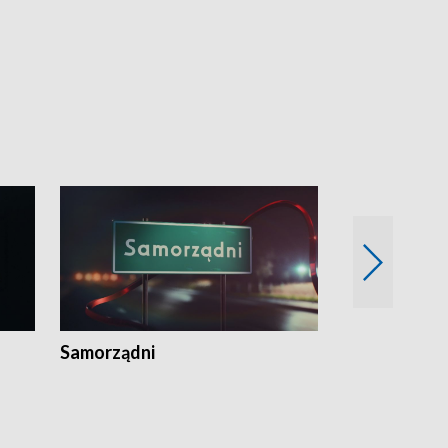
Samorządni
Wspólna sp