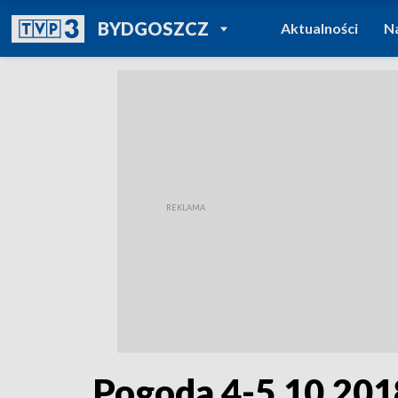
POWRÓT DO
BYDGOSZCZ
Aktualności
N
TVP REGIONY
Pogoda 4-5.10.201