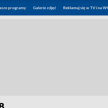
asze programy
Galerie zdjęć
Reklamuj się w TV i na
8