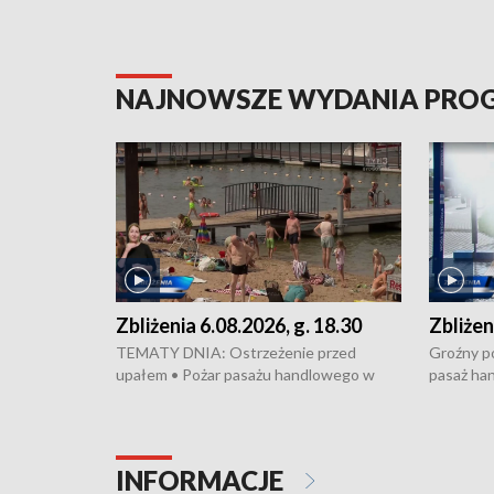
NAJNOWSZE WYDANIA PR
Zbliżenia 6.08.2026, g. 18.30
Zbliżen
TEMATY DNIA: Ostrzeżenie przed
Groźny po
upałem • Pożar pasażu handlowego w
pasaż ha
Bydgoszczy • Policja rozbiła lokalną siatkę
upałów i 
dealerską – grozi im do 12 lat więzienia •
kukurydzy
Akcja porodowa na trasie Rypin-Toruń –
wysokie p
pomógł policyjny patrol • Wyjątkowy
Rypin-Tor
INFORMACJE
projekt UMK w Toruniu
Zaprasza