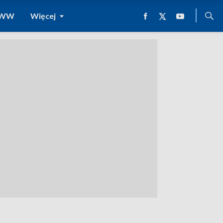
 WWW
Więcej