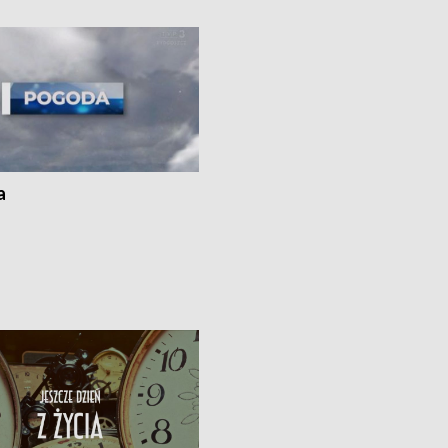
ato”
a