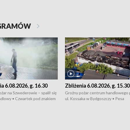
OGRAMÓW
ia 6.08.2026, g. 16.30
Zbliżenia 6.08.2026, g. 15.30
żar na Szwederowie – spalił się
Groźny pożar centrum handlowego 
ndlowy • Czwartek pod znakiem
ul. Kossaka w Bydgoszczy • Pesa
burz • Dobre prognozy dla
wyprodukuje nowoczesne,
 – rolnicy mogą liczyć na
energooszczędne pociągi dla Polregi
lony • Akcja porodowa na trasie
Zmiany w przepisach o pomocy
uń – pomógł policyjny patrol •
społecznej • Przed nami 10. jubileu
my na kolejną odsłonę programu
Festiwal Wisły