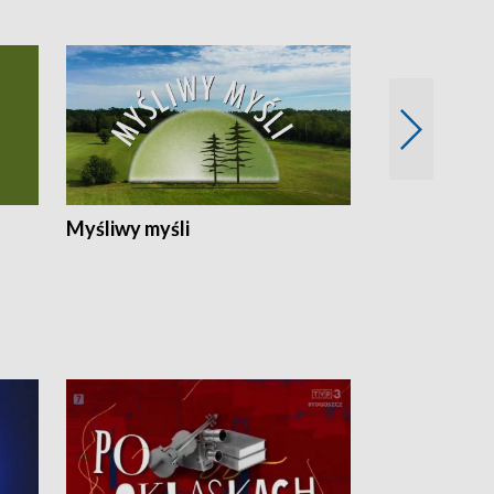
Myśliwy myśli
Spotkania z 