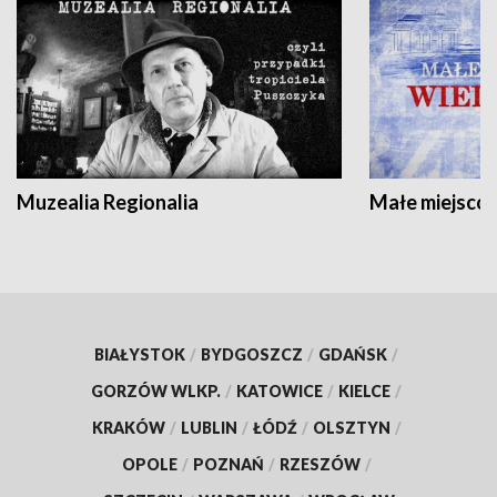
Muzealia Regionalia
Małe miejscow
BIAŁYSTOK
/
BYDGOSZCZ
/
GDAŃSK
/
GORZÓW WLKP.
/
KATOWICE
/
KIELCE
/
KRAKÓW
/
LUBLIN
/
ŁÓDŹ
/
OLSZTYN
/
OPOLE
/
POZNAŃ
/
RZESZÓW
/