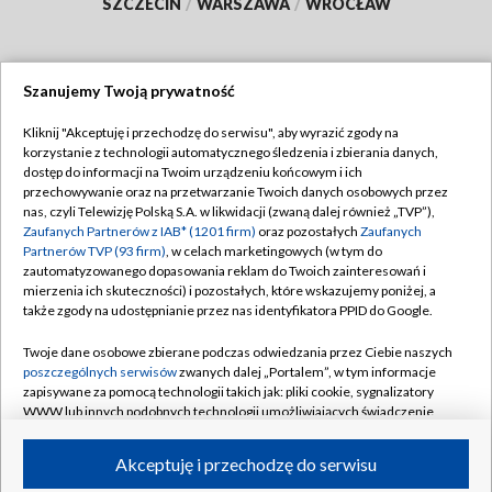
SZCZECIN
/
WARSZAWA
/
WROCŁAW
Szanujemy Twoją prywatność
Dołącz do nas:
Kliknij "Akceptuję i przechodzę do serwisu", aby wyrazić zgody na
korzystanie z technologii automatycznego śledzenia i zbierania danych,
TVP
dostęp do informacji na Twoim urządzeniu końcowym i ich
Abonament TVP
przechowywanie oraz na przetwarzanie Twoich danych osobowych przez
Regulamin TVP
nas, czyli Telewizję Polską S.A. w likwidacji (zwaną dalej również „TVP”),
Emisja w TVP
Polityka prywatności
Zaufanych Partnerów z IAB* (1201 firm)
oraz pozostałych
Zaufanych
Partnerów TVP (93 firm)
, w celach marketingowych (w tym do
Centrum informacji TVP
Moje zgody
zautomatyzowanego dopasowania reklam do Twoich zainteresowań i
mierzenia ich skuteczności) i pozostałych, które wskazujemy poniżej, a
Naziemna Telewizja Cyfrowa
Pomoc
także zgody na udostępnianie przez nas identyfikatora PPID do Google.
Sklep TVP
Biuro reklamy
Twoje dane osobowe zbierane podczas odwiedzania przez Ciebie naszych
Rada Programowa
Kontakt
poszczególnych serwisów
zwanych dalej „Portalem”, w tym informacje
zapisywane za pomocą technologii takich jak: pliki cookie, sygnalizatory
System NOS
WWW lub innych podobnych technologii umożliwiających świadczenie
dopasowanych i bezpiecznych usług, personalizację treści oraz reklam,
Informacje o nadawcy
Kanały
udostępnianie funkcji mediów społecznościowych oraz analizowanie
Akceptuję i przechodzę do serwisu
ruchu w Internecie.
Program dla prasy