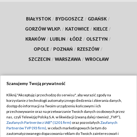
BIAŁYSTOK
/
BYDGOSZCZ
/
GDAŃSK
/
GORZÓW WLKP.
/
KATOWICE
/
KIELCE
/
KRAKÓW
/
LUBLIN
/
ŁÓDŹ
/
OLSZTYN
/
OPOLE
/
POZNAŃ
/
RZESZÓW
/
SZCZECIN
/
WARSZAWA
/
WROCŁAW
Szanujemy Twoją prywatność
Dołącz do nas:
Kliknij "Akceptuję i przechodzę do serwisu", aby wyrazić zgody na
korzystanie z technologii automatycznego śledzenia i zbierania danych,
TVP
dostęp do informacji na Twoim urządzeniu końcowym i ich
Abonament TVP
przechowywanie oraz na przetwarzanie Twoich danych osobowych przez
Regulamin TVP
nas, czyli Telewizję Polską S.A. w likwidacji (zwaną dalej również „TVP”),
Emisja w TVP
Polityka prywatności
Zaufanych Partnerów z IAB* (1201 firm)
oraz pozostałych
Zaufanych
Partnerów TVP (93 firm)
, w celach marketingowych (w tym do
Centrum informacji TVP
Moje zgody
zautomatyzowanego dopasowania reklam do Twoich zainteresowań i