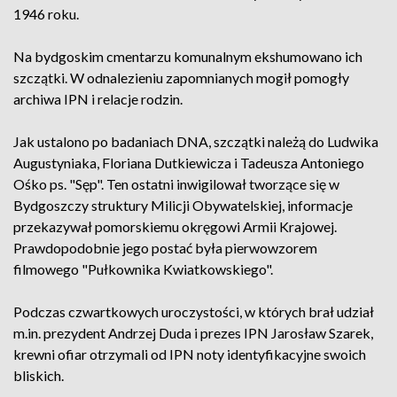
1946 roku.
Na bydgoskim cmentarzu komunalnym ekshumowano ich
szczątki. W odnalezieniu zapomnianych mogił pomogły
archiwa IPN i relacje rodzin.
Jak ustalono po badaniach DNA, szczątki należą do Ludwika
Augustyniaka, Floriana Dutkiewicza i Tadeusza Antoniego
Ośko ps. "Sęp". Ten ostatni inwigilował tworzące się w
Bydgoszczy struktury Milicji Obywatelskiej, informacje
przekazywał pomorskiemu okręgowi Armii Krajowej.
Prawdopodobnie jego postać była pierwowzorem
filmowego "Pułkownika Kwiatkowskiego".
Podczas czwartkowych uroczystości, w których brał udział
m.in. prezydent Andrzej Duda i prezes IPN Jarosław Szarek,
krewni ofiar otrzymali od IPN noty identyfikacyjne swoich
bliskich.