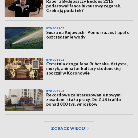
Raper z Bydgoszczy Bedoes 2115
podarował fance luksusowy zegarek.
Czeka ją podatek?
BYDGOSZCZ
Susza na Kujawach i Pomorzu. Jest apel o
oszczędzanie wody
BYDGOSZCZ
Ostatnia droga Jana Rubczaka. Artysta,
muzyk, animator kultury studenckiej
spoczął w Koronowie
BYDGOSZCZ
Rekordowe zainteresowanie nowymi
zasadami stażu pracy. Do ZUS trafiło
ponad 800 tys. wniosków
ZOBACZ WIĘCEJ