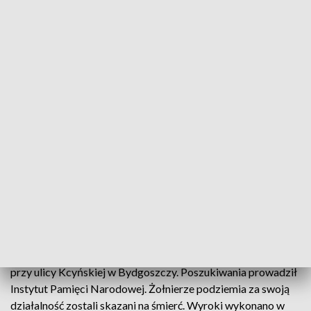
Rodziny ofiar totalitaryzmu z notami identyfikacyjnymi od prezydenta Dudy
W Pałacu Prezydenckim w Warszawie wręczono
noty identyfikacyjne członkom rodzin 21 ofiar
totalitaryzmu komunistycznego odnalezionych
przez IPN .Wśród zidentyfikowanych osób są też
mieszkańcy naszego regionu.
Szczątki żołnierzy AK znaleziono w czerwcu na cmentarzu
przy ulicy Kcyńskiej w Bydgoszczy. Poszukiwania prowadził
Instytut Pamięci Narodowej. Żołnierze podziemia za swoją
działalność zostali skazani na śmierć. Wyroki wykonano w