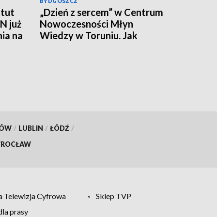
BYDGOSZCZ
tut
„Dzień z sercem” w Centrum
N już
Nowoczesności Młyn
nia na
Wiedzy w Toruniu. Jak
działa ten mięsień, ile krwi
pompuje w minutę?
KÓW
/
LUBLIN
/
ŁÓDŹ
/
ROCŁAW
 Telewizja Cyfrowa
Sklep TVP
la prasy