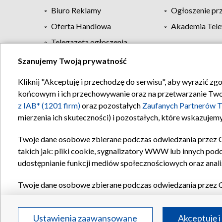
Biuro Reklamy
Ogłoszenie pr
Oferta Handlowa
Akademia Tele
Telegazeta ogłoszenia
Szanujemy Twoją prywatność
Regulamin TVP
Kliknij "Akceptuję i przechodzę do serwisu", aby wyrazić zg
końcowym i ich przechowywanie oraz na przetwarzanie Twoich
z IAB* (1201 firm)
oraz pozostałych
Zaufanych Partnerów T
mierzenia ich skuteczności) i pozostałych, które wskazujemy
Twoje dane osobowe zbierane podczas odwiedzania przez 
takich jak: pliki cookie, sygnalizatory WWW lub innych pod
udostępnianie funkcji mediów społecznościowych oraz anali
Twoje dane osobowe zbierane podczas odwiedzania przez 
plików cookie, informacje o Twoich wyszukiwaniach w serwi
Partnerów TVP
dla realizacji następujących celów i funkc
Ustawienia zaawansowane
Akceptuję i
reklam, tworzenia profilu spersonalizowanych reklam, tworz