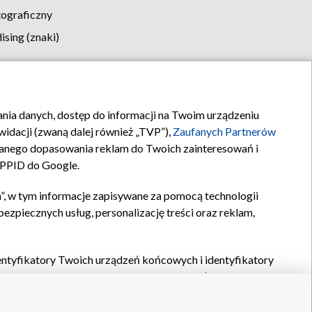
tograficzny
sing (znaki)
klamy
Kontakt
rania danych, dostęp do informacji na Twoim urządzeniu
idacji (zwaną dalej również „TVP”),
Zaufanych Partnerów
anego dopasowania reklam do Twoich zainteresowań i
a PPID do Google.
”, w tym informacje zapisywane za pomocą technologii
zpiecznych usług, personalizację treści oraz reklam,
identyfikatory Twoich urządzeń końcowych i identyfikatory
P,
Zaufanych Partnerów z IAB
oraz pozostałych
Zaufanych
 wyboru podstawowych reklam, wyboru spersonalizowanych
ch treści, pomiaru wydajności reklam, pomiaru wydajności