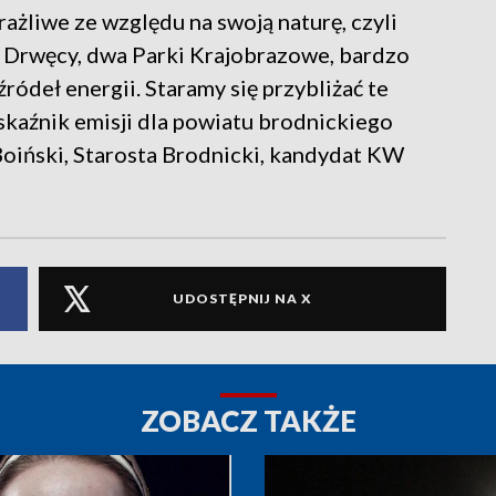
ażliwe ze względu na swoją naturę, czyli
ę Drwęcy, dwa Parki Krajobrazowe, bardzo
źródeł energii. Staramy się przybliżać te
skaźnik emisji dla powiatu brodnickiego
Boiński, Starosta Brodnicki, kandydat KW
UDOSTĘPNIJ NA X
ZOBACZ TAKŻE