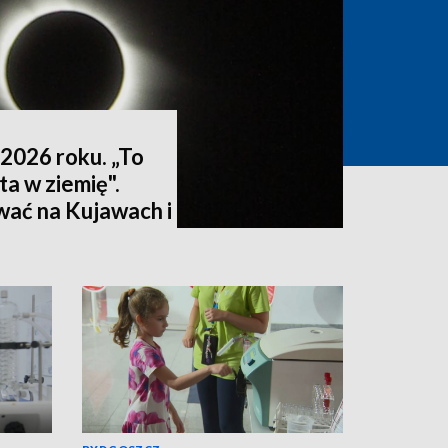
2026 roku. „To
ta w ziemię".
wać na Kujawach i
ktualizacja]