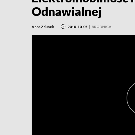
Odnawialnej
Anna Zdunek
2018-10-05
|
BRODNICA