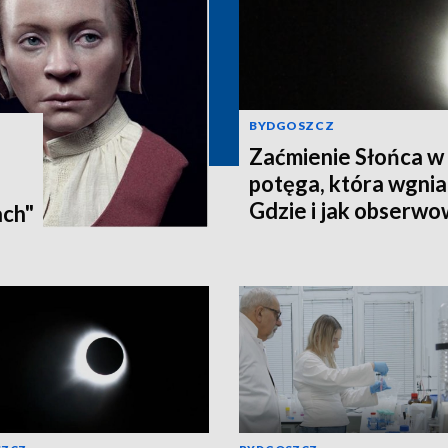
BYDGOSZCZ
Zaćmienie Słońca w 
potęga, która wgnia
:
Gdzie i jak obserwo
ach"
Pomorzu? [zdjęcia, a