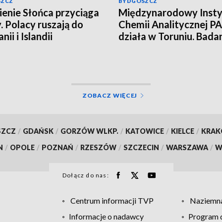
SZCZ
BYDGOSZCZ
enie Słońca przyciąga
Międzynarodowy Insty
. Polacy ruszają do
Chemii Analitycznej PA
nii i Islandii
działa w Toruniu. Bada
najwyższym poziomie
naukowym!
ZOBACZ WIĘCEJ
SZCZ
/
GDAŃSK
/
GORZÓW WLKP.
/
KATOWICE
/
KIELCE
/
KRA
N
/
OPOLE
/
POZNAŃ
/
RZESZÓW
/
SZCZECIN
/
WARSZAWA
/
W
Dołącz do nas:
Centrum informacji TVP
Naziemna
Informacje o nadawcy
Program d