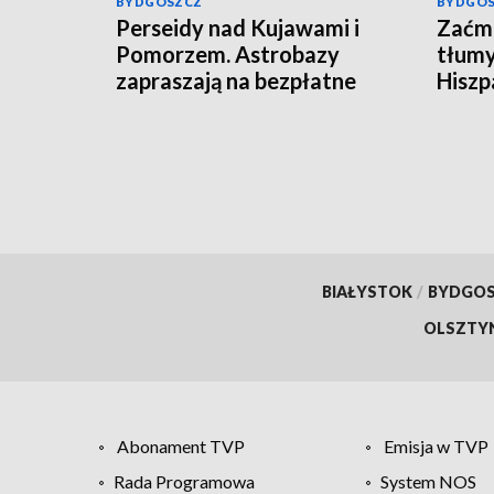
BYDGOSZCZ
BYDGO
Perseidy nad Kujawami i
Zaćmi
Pomorzem. Astrobazy
tłumy
zapraszają na bezpłatne
Hiszpa
obserwacje nocnego nieba
BIAŁYSTOK
/
BYDGO
OLSZTY
Abonament TVP
Emisja w TVP
Rada Programowa
System NOS