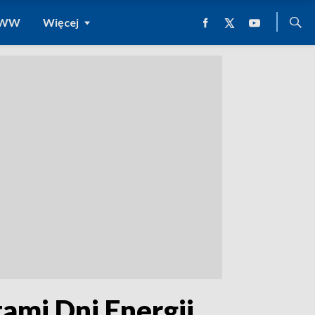
 WWW
Więcej
ami Dni Energii