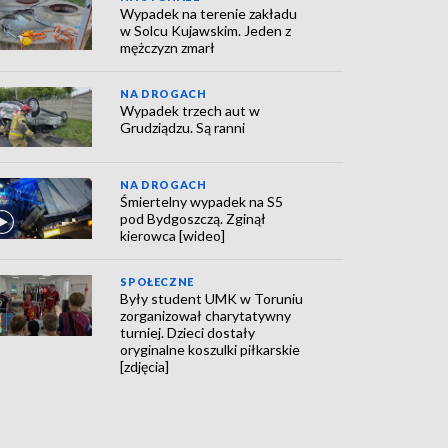
Wypadek na terenie zakładu
w Solcu Kujawskim. Jeden z
mężczyzn zmarł
NA DROGACH
Wypadek trzech aut w
Grudziądzu. Są ranni
NA DROGACH
Śmiertelny wypadek na S5
pod Bydgoszczą. Zginął
kierowca [wideo]
SPOŁECZNE
Były student UMK w Toruniu
zorganizował charytatywny
turniej. Dzieci dostały
oryginalne koszulki piłkarskie
[zdjęcia]