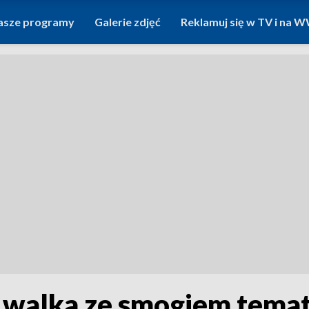
asze programy
Galerie zdjęć
Reklamuj się w TV i na
 walka ze smogiem temat