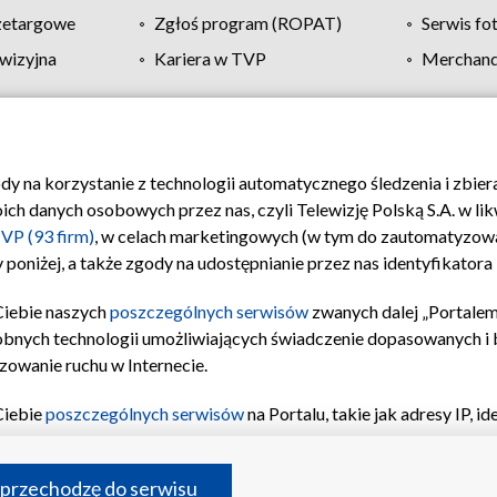
zetargowe
Zgłoś program (ROPAT)
Serwis fo
wizyjna
Kariera w TVP
Merchandi
Polityka prywatności
Moje zgody
Pomoc
Biuro re
ody na korzystanie z technologii automatycznego śledzenia i zbie
 danych osobowych przez nas, czyli Telewizję Polską S.A. w likw
VP (93 firm)
, w celach marketingowych (w tym do zautomatyzow
 poniżej, a także zgody na udostępnianie przez nas identyfikator
Ciebie naszych
poszczególnych serwisów
zwanych dalej „Portalem
obnych technologii umożliwiających świadczenie dopasowanych i be
zowanie ruchu w Internecie.
Ciebie
poszczególnych serwisów
na Portalu, takie jak adresy IP, 
sach Portalu czy historia odwiedzin będą przetwarzane przez TV
ji: przechowywania informacji na urządzeniu lub dostęp do nich,
©2026 Telewizja Polska S.A. w likwidacji
 przechodzę do serwisu
enia profilu spersonalizowanych treści, wyboru spersonalizowany