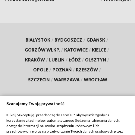
BIAŁYSTOK
/
BYDGOSZCZ
/
GDAŃSK
/
GORZÓW WLKP.
/
KATOWICE
/
KIELCE
/
KRAKÓW
/
LUBLIN
/
ŁÓDŹ
/
OLSZTYN
/
OPOLE
/
POZNAŃ
/
RZESZÓW
/
SZCZECIN
/
WARSZAWA
/
WROCŁAW
Szanujemy Twoją prywatność
Dołącz do nas:
Kliknij "Akceptuję i przechodzę do serwisu", aby wyrazić zgody na
korzystanie z technologii automatycznego śledzenia i zbierania danych,
TVP
dostęp do informacji na Twoim urządzeniu końcowym i ich
Abonament TVP
przechowywanie oraz na przetwarzanie Twoich danych osobowych przez
Regulamin TVP