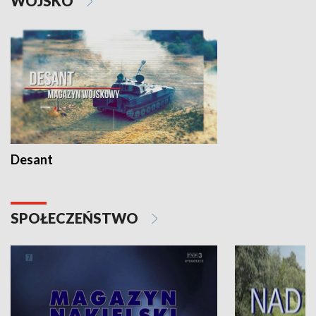
WOJSKO
Desant
SPOŁECZEŃSTWO