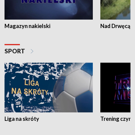
Magazyn nakielski
Nad Drwęcą
SPORT
Liga na skróty
Trening czyni 