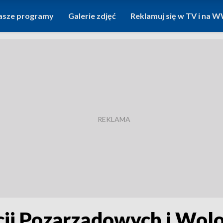
asze programy
Galerie zdjęć
Reklamuj się w TV i na
ji Pozarządowych i Wolon