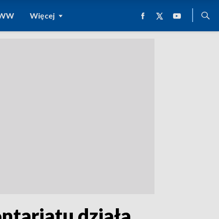
 WWW
Więcej
tariatu działa