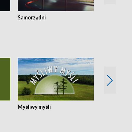
Samorządni
Wspólna sp
Myśliwy myśli
Spotkania z 