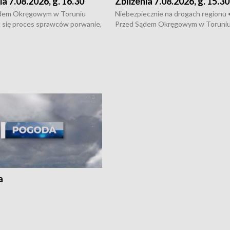
ia 7.08.2026, g. 16.30
Zbliżenia 7.08.2026, g. 15.30
dem Okręgowym w Toruniu
Niebezpiecznie na drogach regionu 
 się proces sprawców porwanie,
Przed Sądem Okręgowym w Toruni
 tortur pod Grudziądzem • 3 mln
rozpoczął się proces sprawców por
 mogą wynosić straty po pożarze
pobicie i tortur pod Grudziądzem • 
Kossaka w Bydgoszczy •
o oszczędzanie wody • Ważne dla
cznie na drogach regionu •
rolników badania w Stacji Doświadcz
ąg sporu o pranie na bydgoskich
Oceny Odmian w Chrząstowie
kach
a