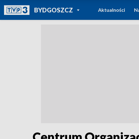
POWRÓT DO
BYDGOSZCZ
Aktualności
N
TVP REGIONY
Centrum Organizac