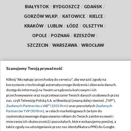
BIAŁYSTOK
/
BYDGOSZCZ
/
GDAŃSK
/
GORZÓW WLKP.
/
KATOWICE
/
KIELCE
/
KRAKÓW
/
LUBLIN
/
ŁÓDŹ
/
OLSZTYN
/
OPOLE
/
POZNAŃ
/
RZESZÓW
/
SZCZECIN
/
WARSZAWA
/
WROCŁAW
Szanujemy Twoją prywatność
Dołącz do nas:
Kliknij "Akceptuję i przechodzę do serwisu", aby wyrazić zgody na
korzystanie z technologii automatycznego śledzenia i zbierania danych,
TVP
dostęp do informacji na Twoim urządzeniu końcowym i ich
Abonament TVP
przechowywanie oraz na przetwarzanie Twoich danych osobowych przez
Regulamin TVP
nas, czyli Telewizję Polską S.A. w likwidacji (zwaną dalej również „TVP”),
Emisja w TVP
Polityka prywatności
Zaufanych Partnerów z IAB* (1201 firm)
oraz pozostałych
Zaufanych
Partnerów TVP (93 firm)
, w celach marketingowych (w tym do
Centrum informacji TVP
Moje zgody
zautomatyzowanego dopasowania reklam do Twoich zainteresowań i
mierzenia ich skuteczności) i pozostałych, które wskazujemy poniżej, a
Naziemna Telewizja Cyfrowa
Pomoc
także zgody na udostępnianie przez nas identyfikatora PPID do Google.