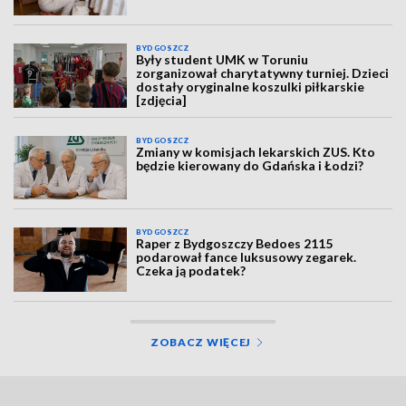
BYDGOSZCZ
Były student UMK w Toruniu
zorganizował charytatywny turniej. Dzieci
dostały oryginalne koszulki piłkarskie
[zdjęcia]
BYDGOSZCZ
Zmiany w komisjach lekarskich ZUS. Kto
będzie kierowany do Gdańska i Łodzi?
BYDGOSZCZ
Raper z Bydgoszczy Bedoes 2115
podarował fance luksusowy zegarek.
Czeka ją podatek?
ZOBACZ WIĘCEJ