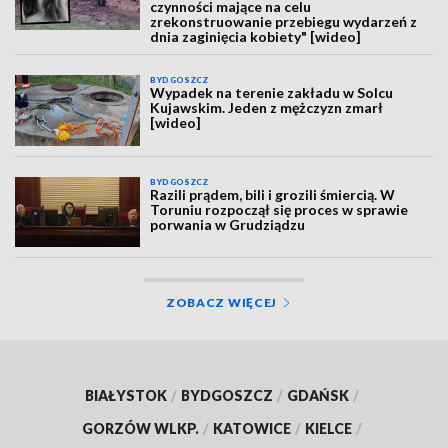
czynności mające na celu
zrekonstruowanie przebiegu wydarzeń z
dnia zaginięcia kobiety" [wideo]
BYDGOSZCZ
Wypadek na terenie zakładu w Solcu
Kujawskim. Jeden z mężczyzn zmarł
[wideo]
BYDGOSZCZ
Razili prądem, bili i grozili śmiercią. W
Toruniu rozpoczął się proces w sprawie
porwania w Grudziądzu
ZOBACZ WIĘCEJ
BIAŁYSTOK
/
BYDGOSZCZ
/
GDAŃSK
/
GORZÓW WLKP.
/
KATOWICE
/
KIELCE
/