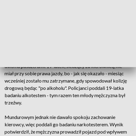
kolizji zaczął uciekać.
Pokrzywdzona ruszyła za nim, jednocześnie zadzwoniła do
dyżurnego komendy, opowiadają co zdarzeniu i wskazując
kierunek ucieczki sprawcy kolizji. Przy ul. Świerkowej
mondeo zatrzymało się, a do pokrzywdzonej dojechał patrol
policjantów z "drogówki".
W zatrzymanym do kontroli fordzie podróżował kierowca z
dwoma pasażerami. 19-latek, siedzący za kierownicą, nie
miał przy sobie prawa jazdy, bo - jak się okazało - miesiąc
wcześniej zostało mu zatrzymane, gdy spowodował kolizję
drogową będąc "po alkoholu". Policjanci poddali 19-latka
badaniu alkotestem - tym razem ten młody mężczyzna był
trzeźwy.
Mundurowym jednak nie dawało spokoju zachowanie
kierowcy, więc poddali go badaniu narkotesterem. Wynik
potwierdził, że mężczyzna prowadził pojazd pod wpływem