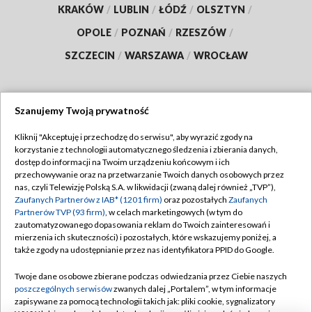
KRAKÓW
/
LUBLIN
/
ŁÓDŹ
/
OLSZTYN
/
OPOLE
/
POZNAŃ
/
RZESZÓW
/
SZCZECIN
/
WARSZAWA
/
WROCŁAW
Szanujemy Twoją prywatność
Dołącz do nas:
Kliknij "Akceptuję i przechodzę do serwisu", aby wyrazić zgody na
korzystanie z technologii automatycznego śledzenia i zbierania danych,
TVP
dostęp do informacji na Twoim urządzeniu końcowym i ich
Abonament TVP
przechowywanie oraz na przetwarzanie Twoich danych osobowych przez
Regulamin TVP
nas, czyli Telewizję Polską S.A. w likwidacji (zwaną dalej również „TVP”),
Emisja w TVP
Zaufanych Partnerów z IAB* (1201 firm)
oraz pozostałych
Zaufanych
Polityka prywatności
Partnerów TVP (93 firm)
, w celach marketingowych (w tym do
Centrum informacji TVP
Moje zgody
zautomatyzowanego dopasowania reklam do Twoich zainteresowań i
mierzenia ich skuteczności) i pozostałych, które wskazujemy poniżej, a
Naziemna Telewizja Cyfrowa
Pomoc
także zgody na udostępnianie przez nas identyfikatora PPID do Google.
Sklep TVP
Biuro reklamy
Twoje dane osobowe zbierane podczas odwiedzania przez Ciebie naszych
Rada Programowa
poszczególnych serwisów
zwanych dalej „Portalem”, w tym informacje
Kontakt
zapisywane za pomocą technologii takich jak: pliki cookie, sygnalizatory
System NOS