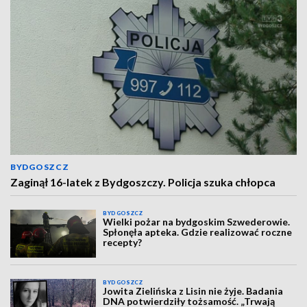
BYDGOSZCZ
Zaginął 16-latek z Bydgoszczy. Policja szuka chłopca
BYDGOSZCZ
Wielki pożar na bydgoskim Szwederowie.
Spłonęła apteka. Gdzie realizować roczne
recepty?
BYDGOSZCZ
Jowita Zielińska z Lisin nie żyje. Badania
DNA potwierdziły tożsamość. „Trwają