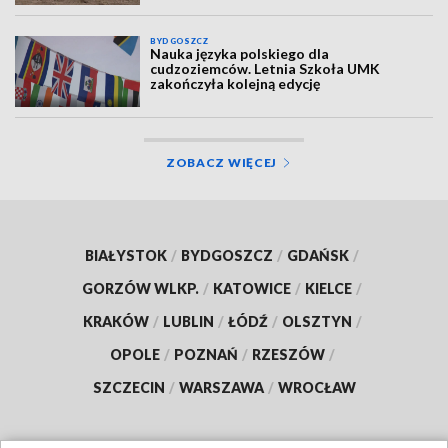
BYDGOSZCZ
Nauka języka polskiego dla
cudzoziemców. Letnia Szkoła UMK
zakończyła kolejną edycję
ZOBACZ WIĘCEJ
BIAŁYSTOK
/
BYDGOSZCZ
/
GDAŃSK
/
GORZÓW WLKP.
/
KATOWICE
/
KIELCE
/
KRAKÓW
/
LUBLIN
/
ŁÓDŹ
/
OLSZTYN
/
OPOLE
/
POZNAŃ
/
RZESZÓW
/
SZCZECIN
/
WARSZAWA
/
WROCŁAW