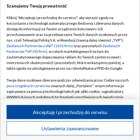
Szanujemy Twoją prywatność
Dołącz do nas:
Kliknij "Akceptuję i przechodzę do serwisu", aby wyrazić zgody na
korzystanie z technologii automatycznego śledzenia i zbierania danych,
TVP
dostęp do informacji na Twoim urządzeniu końcowym i ich
Abonament TVP
przechowywanie oraz na przetwarzanie Twoich danych osobowych przez
Regulamin TVP
nas, czyli Telewizję Polską S.A. w likwidacji (zwaną dalej również „TVP”),
Emisja w TVP
Polityka prywatności
Zaufanych Partnerów z IAB* (1201 firm)
oraz pozostałych
Zaufanych
Partnerów TVP (93 firm)
, w celach marketingowych (w tym do
Centrum informacji TVP
Moje zgody
zautomatyzowanego dopasowania reklam do Twoich zainteresowań i
mierzenia ich skuteczności) i pozostałych, które wskazujemy poniżej, a
Naziemna Telewizja Cyfrowa
Pomoc
także zgody na udostępnianie przez nas identyfikatora PPID do Google.
Sklep TVP
Biuro reklamy
Twoje dane osobowe zbierane podczas odwiedzania przez Ciebie naszych
Rada Programowa
Kontakt
poszczególnych serwisów
zwanych dalej „Portalem”, w tym informacje
zapisywane za pomocą technologii takich jak: pliki cookie, sygnalizatory
System NOS
WWW lub innych podobnych technologii umożliwiających świadczenie
dopasowanych i bezpiecznych usług, personalizację treści oraz reklam,
Informacje o nadawcy
Kanały
udostępnianie funkcji mediów społecznościowych oraz analizowanie
Akceptuję i przechodzę do serwisu
ruchu w Internecie.
Program dla prasy
©2026 Telewizja Polska S.A. w likwidacji
Biuro Reklamy
Twoje dane osobowe zbierane podczas odwiedzania przez Ciebie
Ustawienia zaawansowane
poszczególnych serwisów
na Portalu, takie jak adresy IP, identyfikatory
Ogłoszenie przetargowe
Twoich urządzeń końcowych i identyfikatory plików cookie, informacje o