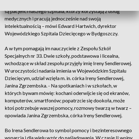
Codziennie uczy się tu około 150 dzieci w różnym wieku. - To
są pacjenci naszego szpitala, którzy korzystają z usług
medycznych i pracują jednocześnie nad swoją
intelektualnością – mówi Edward Hartwich, dyrektor
Wojewódzkiego Szpitala Dziecięcego w Bydgoszczy.
A w tym pomagają im nauczyciele z Zespołu Szkół
Specjalnych nr 33. Dwie szkoły, podstawowa i licealna,
wchodzące w skład zespołu przyjęły imię Ireny Sendlerowej.
W uroczystości nadania imienia w Wojewódzkim Szpitalu
Dziecięcym, udział wzięła m. in. córka Ireny Sendlerowej,
Janina Zgrzembska. - Na spotkaniach i w szkołach, w
których bywam mówię: kochani oderwijcie się od ekranów,
komputerów, smartfonów; popatrzcie się dookoła, może
ktoś potrzebuje waszej pomocy, rozmowy twarzą w twarz –
opowiada Janina Zgrzembska, córka Ireny Sendlerowej.
Bo Irena Sendlerowa to symbol pomocy i bezinteresownego
wsparcia i dla wielu wzór do naśladowania. W czasie II wojny