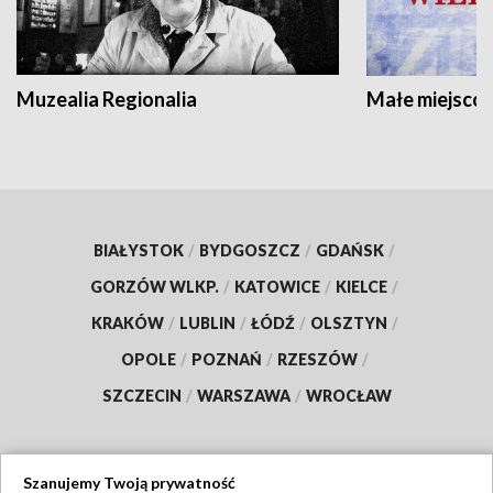
Muzealia Regionalia
Małe miejscow
BIAŁYSTOK
/
BYDGOSZCZ
/
GDAŃSK
/
GORZÓW WLKP.
/
KATOWICE
/
KIELCE
/
KRAKÓW
/
LUBLIN
/
ŁÓDŹ
/
OLSZTYN
/
OPOLE
/
POZNAŃ
/
RZESZÓW
/
SZCZECIN
/
WARSZAWA
/
WROCŁAW
Szanujemy Twoją prywatność