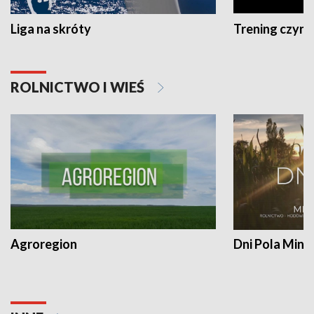
Liga na skróty
Trening czyni 
ROLNICTWO I WIEŚ
Agroregion
Dni Pola Min