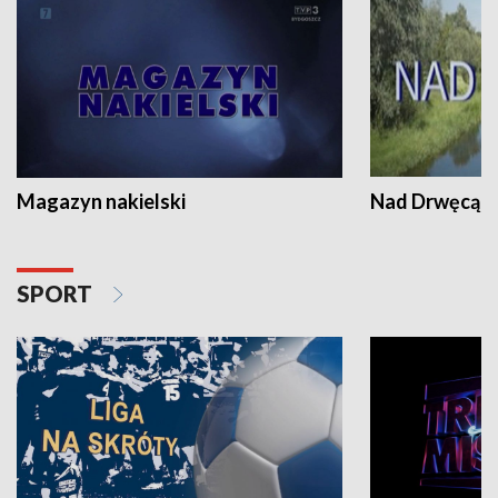
Magazyn nakielski
Nad Drwęcą
SPORT