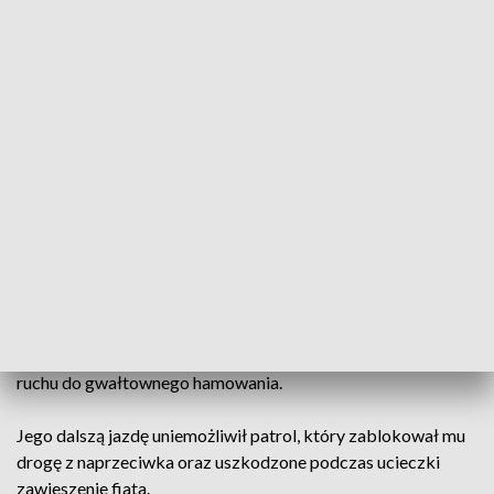
zatrzymać do kontroli kierującego fiatem doblo na łódzkich
numerach rejestracyjnych. Mimo dawanych wyraźnych
sygnałów do zatrzymania, kierowca się im nie
podporządkował. Znacznie zwiększył prędkość i odjechał.
Policjanci rozpoczęli pościg. Poinformowali o tym
natychmiast dyżurnego, który skierował dodatkowy patrol.
Mężczyzna za nic miał sygnały świetlne i dźwiękowe do
zatrzymania. Co gorsza, lekceważył przepisy drogowe,
stwarzając zagrożenie dla innych uczestników ruchu: jechał z
nadmierną prędkością w terenie zabudowanym w
Gościeradzu i Tryszczynie, wyprzedzał na przejściu dla
pieszych oraz w miejscach niedozwolonych, jechał po
powierzchni wyłączonej z ruchu, zmuszał innych uczestników
ruchu do gwałtownego hamowania.
Jego dalszą jazdę uniemożliwił patrol, który zablokował mu
drogę z naprzeciwka oraz uszkodzone podczas ucieczki
zawieszenie fiata.