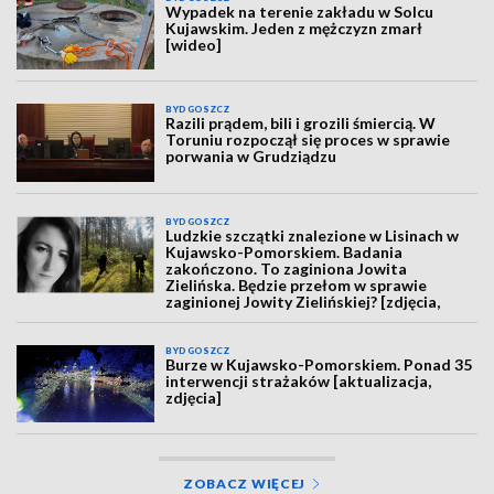
Wypadek na terenie zakładu w Solcu
Kujawskim. Jeden z mężczyzn zmarł
[wideo]
BYDGOSZCZ
Razili prądem, bili i grozili śmiercią. W
Toruniu rozpoczął się proces w sprawie
porwania w Grudziądzu
BYDGOSZCZ
Ludzkie szczątki znalezione w Lisinach w
Kujawsko-Pomorskiem. Badania
zakończono. To zaginiona Jowita
Zielińska. Będzie przełom w sprawie
zaginionej Jowity Zielińskiej? [zdjęcia,
wideo, aktualizacja]
BYDGOSZCZ
Burze w Kujawsko-Pomorskiem. Ponad 35
interwencji strażaków [aktualizacja,
zdjęcia]
ZOBACZ WIĘCEJ