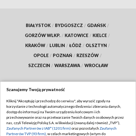
BIAŁYSTOK
/
BYDGOSZCZ
/
GDAŃSK
/
GORZÓW WLKP.
/
KATOWICE
/
KIELCE
/
KRAKÓW
/
LUBLIN
/
ŁÓDŹ
/
OLSZTYN
/
OPOLE
/
POZNAŃ
/
RZESZÓW
/
SZCZECIN
/
WARSZAWA
/
WROCŁAW
Szanujemy Twoją prywatność
Dołącz do nas:
Kliknij "Akceptuję i przechodzę do serwisu", aby wyrazić zgody na
korzystanie z technologii automatycznego śledzenia i zbierania danych,
TVP
dostęp do informacji na Twoim urządzeniu końcowym i ich
Abonament TVP
przechowywanie oraz na przetwarzanie Twoich danych osobowych przez
Regulamin TVP
nas, czyli Telewizję Polską S.A. w likwidacji (zwaną dalej również „TVP”),
Emisja w TVP
Zaufanych Partnerów z IAB* (1201 firm)
oraz pozostałych
Zaufanych
Polityka prywatności
Partnerów TVP (93 firm)
, w celach marketingowych (w tym do