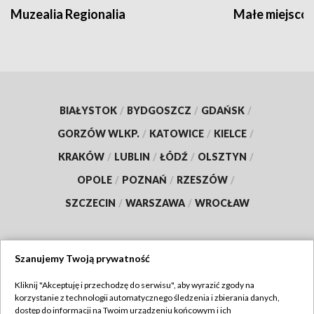
Muzealia Regionalia
Małe miejscow
BIAŁYSTOK
/
BYDGOSZCZ
/
GDAŃSK
/
GORZÓW WLKP.
/
KATOWICE
/
KIELCE
/
KRAKÓW
/
LUBLIN
/
ŁÓDŹ
/
OLSZTYN
/
OPOLE
/
POZNAŃ
/
RZESZÓW
/
SZCZECIN
/
WARSZAWA
/
WROCŁAW
Szanujemy Twoją prywatność
Dołącz do nas:
Kliknij "Akceptuję i przechodzę do serwisu", aby wyrazić zgody na
korzystanie z technologii automatycznego śledzenia i zbierania danych,
TVP
dostęp do informacji na Twoim urządzeniu końcowym i ich