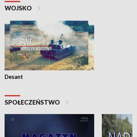
WOJSKO
Desant
SPOŁECZEŃSTWO