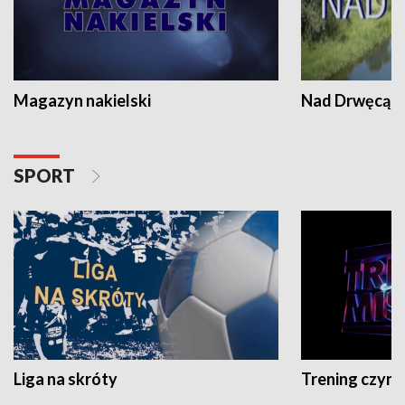
Magazyn nakielski
Nad Drwęcą
SPORT
Liga na skróty
Trening czyni 