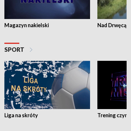
Magazyn nakielski
Nad Drwęcą
SPORT
Liga na skróty
Trening czyni 