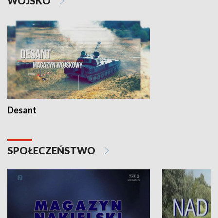
WOJSKO
Desant
SPOŁECZEŃSTWO