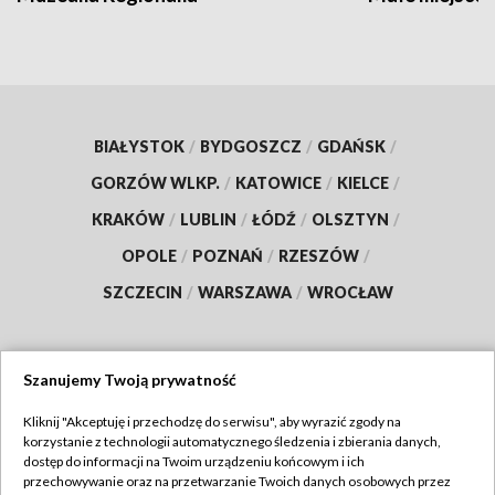
BIAŁYSTOK
/
BYDGOSZCZ
/
GDAŃSK
/
GORZÓW WLKP.
/
KATOWICE
/
KIELCE
/
KRAKÓW
/
LUBLIN
/
ŁÓDŹ
/
OLSZTYN
/
OPOLE
/
POZNAŃ
/
RZESZÓW
/
SZCZECIN
/
WARSZAWA
/
WROCŁAW
Szanujemy Twoją prywatność
Dołącz do nas:
Kliknij "Akceptuję i przechodzę do serwisu", aby wyrazić zgody na
korzystanie z technologii automatycznego śledzenia i zbierania danych,
TVP
dostęp do informacji na Twoim urządzeniu końcowym i ich
Abonament TVP
przechowywanie oraz na przetwarzanie Twoich danych osobowych przez
Regulamin TVP