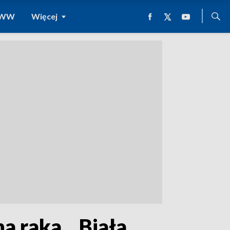
 WWW
Więcej
a raka. „Biała