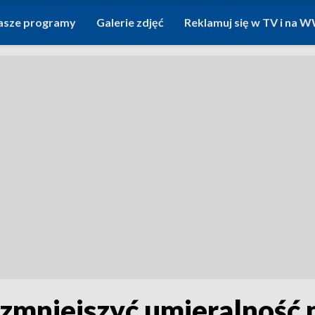
asze programy
Galerie zdjęć
Reklamuj się w TV i na
zmniejszyć umieralność n