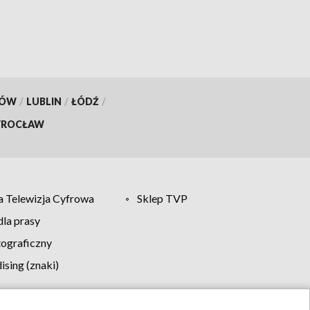
pompuje w minutę?
KÓW
/
LUBLIN
/
ŁÓDŹ
/
ROCŁAW
 Telewizja Cyfrowa
Sklep TVP
la prasy
tograficzny
sing (znaki)