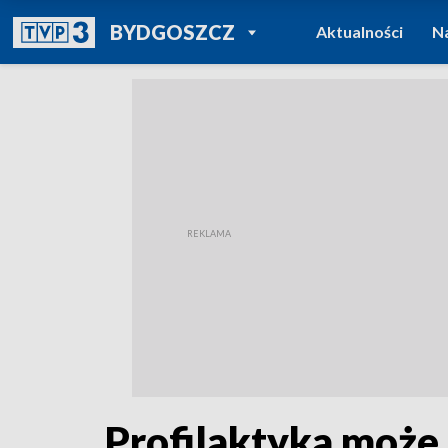
POWRÓT DO
BYDGOSZCZ
Aktualności
N
TVP REGIONY
Profilaktyka może 