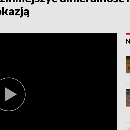
okazją
N