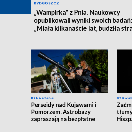
BYDGOSZCZ
„Wampirka" z Pnia. Naukowcy
opublikowali wyniki swoich badań
„Miała kilkanaście lat, budziła str
BYDGOSZCZ
BYDGO
Perseidy nad Kujawami i
Zaćmi
Pomorzem. Astrobazy
tłumy
zapraszają na bezpłatne
Hiszpa
obserwacje nocnego nieba