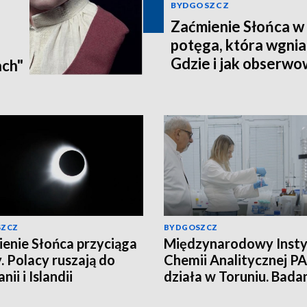
BYDGOSZCZ
Zaćmienie Słońca w 
potęga, która wgnia
:
Gdzie i jak obserwo
ach"
Pomorzu? [zdjęcia, a
SZCZ
BYDGOSZCZ
enie Słońca przyciąga
Międzynarodowy Insty
. Polacy ruszają do
Chemii Analitycznej PA
nii i Islandii
działa w Toruniu. Bada
najwyższym poziomie