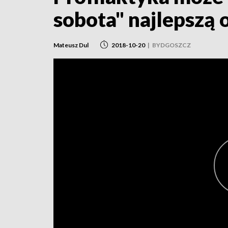
sobota" najlepszą 
Mateusz Dul
2018-10-20
|
BYDGOSZCZ