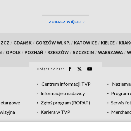
naukowym!
ZOBACZ WIĘCEJ
SZCZ
/
GDAŃSK
/
GORZÓW WLKP.
/
KATOWICE
/
KIELCE
/
KRA
N
/
OPOLE
/
POZNAŃ
/
RZESZÓW
/
SZCZECIN
/
WARSZAWA
/
W
Dołącz do nas:
Centrum informacji TVP
Naziemna
Informacje o nadawcy
Program d
zetargowe
Zgłoś program (ROPAT)
Serwis fo
wizyjna
Kariera w TVP
Merchandi