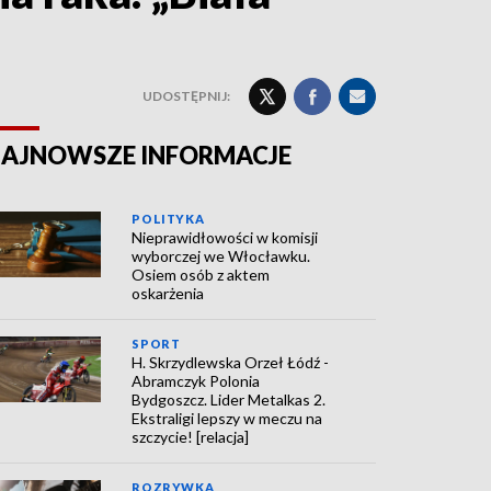
UDOSTĘPNIJ:
AJNOWSZE INFORMACJE
POLITYKA
Nieprawidłowości w komisji
wyborczej we Włocławku.
Osiem osób z aktem
oskarżenia
SPORT
H. Skrzydlewska Orzeł Łódź -
Abramczyk Polonia
Bydgoszcz. Lider Metalkas 2.
Ekstraligi lepszy w meczu na
szczycie! [relacja]
ROZRYWKA