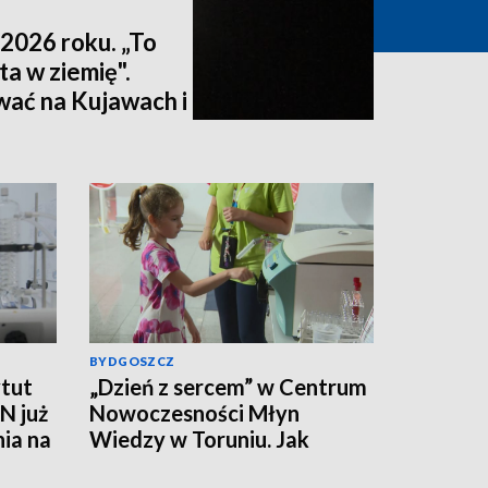
2026 roku. „To
ta w ziemię".
wać na Kujawach i
ktualizacja]
BYDGOSZCZ
tut
„Dzień z sercem” w Centrum
N już
Nowoczesności Młyn
nia na
Wiedzy w Toruniu. Jak
działa ten mięsień, ile krwi