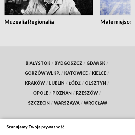
Muzealia Regionalia
Małe miejscow
BIAŁYSTOK
/
BYDGOSZCZ
/
GDAŃSK
/
GORZÓW WLKP.
/
KATOWICE
/
KIELCE
/
KRAKÓW
/
LUBLIN
/
ŁÓDŹ
/
OLSZTYN
/
OPOLE
/
POZNAŃ
/
RZESZÓW
/
SZCZECIN
/
WARSZAWA
/
WROCŁAW
Szanujemy Twoją prywatność
Dołącz do nas: