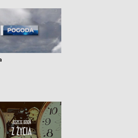
 spaleniu apteki w Bydgoszczy •
Kapuściskach
ąg sąsiedzkiego sporu o
nie prania
a