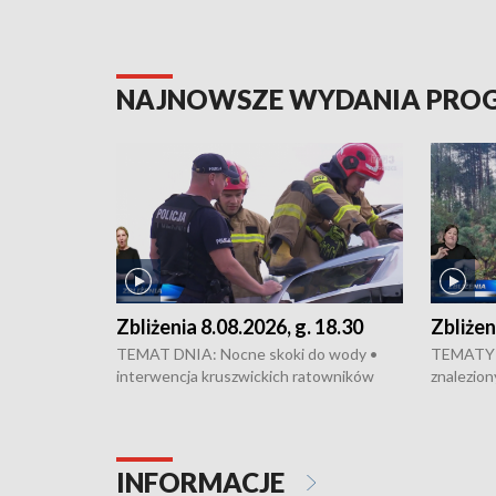
NAJNOWSZE WYDANIA PR
Zbliżenia 8.08.2026, g. 18.30
Zbliżen
TEMAT DNIA: Nocne skoki do wody •
TEMATY 
interwencja kruszwickich ratowników
znalezion
WOPR mogła zapobiec tragedii • Koniec
zaginione
prac na Rondzie Fordońskim • Na Wyspie
finał pra
Młyńskiej świętowano urodziny Mariana
Kujawskim
Rejewskiego • Kujawski Festiwal Pieśni
w Chełmni
INFORMACJE
Ludowej w Inowrocławiu • Rekord w
miastach 