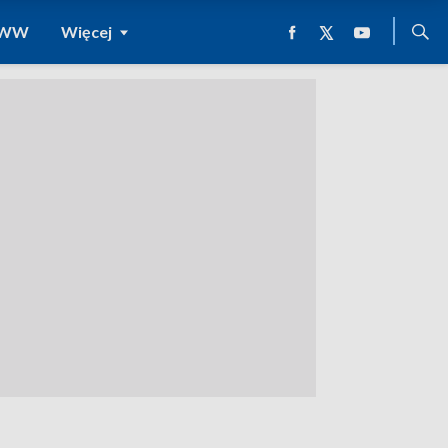
 WWW
Więcej