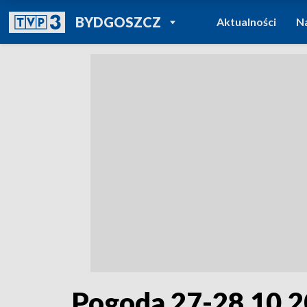
POWRÓT DO
BYDGOSZCZ
Aktualności
N
TVP REGIONY
Pogoda 27-28.10.