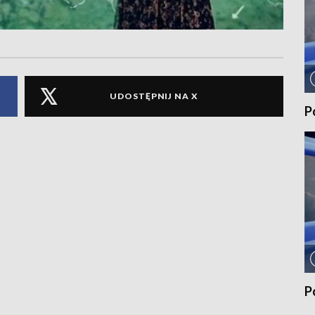
UDOSTĘPNIJ NA X
P
P