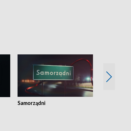
Samorządni
Wspólna sp