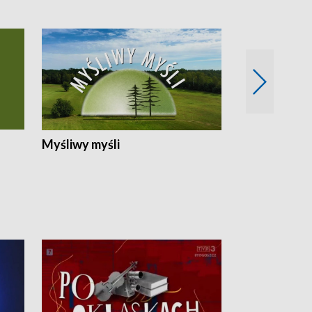
Myśliwy myśli
Spotkania z 