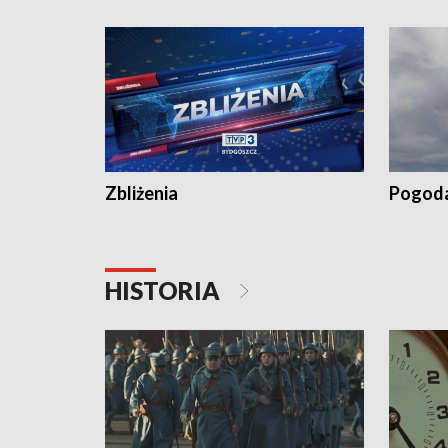
kiszeniu ogórków w gminie Łasin
recept po
Dalszy ci
wywiesza
Zbliżenia
Pogod
HISTORIA