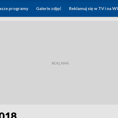
asze programy
Galerie zdjęć
Reklamuj się w TV i na
2018