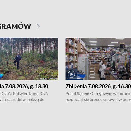
OGRAMÓW
ia 7.08.2026, g. 18.30
Zbliżenia 7.08.2026, g. 16.30
DNIA: Potwierdzono DNA
Przed Sądem Okręgowym w Toruni
ych szczątków, należą do
rozpoczął się proces sprawców por
j Jowity Zielińskiej • Tragiczny
pobicie i tortur pod Grudziądzem • 
c serwisowych w studni w Solcu
zł - tyle mogą wynosić straty po poż
 • Festiwal dziewięciu wzgórz
przy ul. Kossaka w Bydgoszczy •
e i Festiwal Wisły w kilku
Niebezpiecznie na drogach regionu 
regionu • Problem z realizacją
Dalszy ciąg sporu o pranie na bydgo