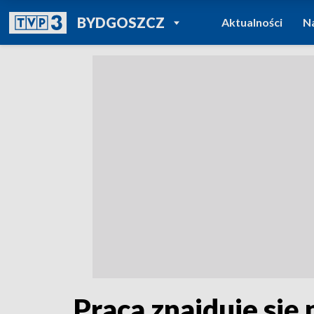
POWRÓT DO
BYDGOSZCZ
Aktualności
N
TVP REGIONY
Praca znajduje się 