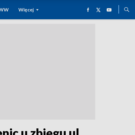
 WWW
Więcej
nic u zbiegu ul.