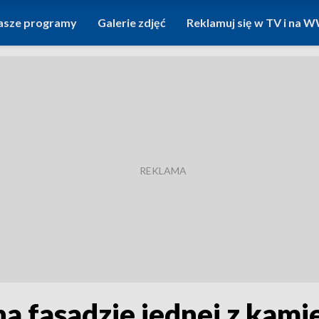
asze programy
Galerie zdjęć
Reklamuj się w TV i na
na fasadzie jednej z kamie