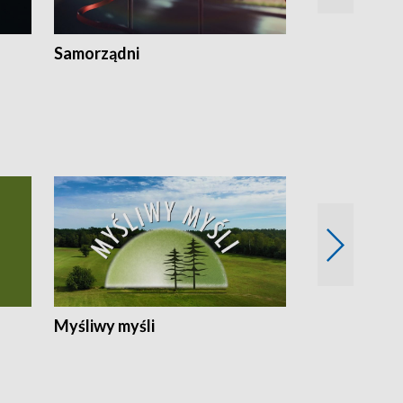
Samorządni
Wspólna sp
Myśliwy myśli
Spotkania z 