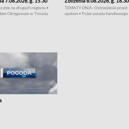
ia 7.08.2026, g. 15.30
Zbliżenia 6.08.2026, g. 18.30
cznie na drogach regionu •
TEMATY DNIA: Ostrzeżenie przed
dem Okręgowym w Toruniu
upałem • Pożar pasażu handlowego
 się proces sprawców porwanie,
Bydgoszczy • Policja rozbiła lokalną 
 tortur pod Grudziądzem • Apele
dealerską – grozi im do 12 lat więzien
dzanie wody • Ważne dla
Akcja porodowa na trasie Rypin-Tor
badania w Stacji Doświadczalnej
pomógł policyjny patrol • Wyjątkow
mian w Chrząstowie •
projekt UMK w Toruniu
a