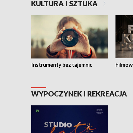
KULTURA I SZTUKA
Instrumenty bez tajemnic
Filmow
WYPOCZYNEK I REKREACJA