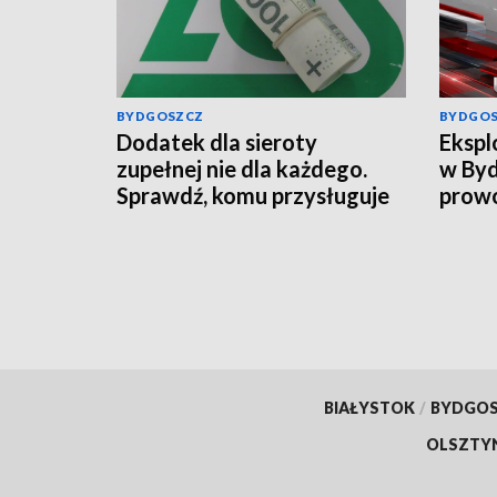
BYDGOSZCZ
BYDGO
Dodatek dla sieroty
Ekspl
zupełnej nie dla każdego.
w Byd
Sprawdź, komu przysługuje
prowo
świadczenie z ZUS
wciąg
infor
BIAŁYSTOK
/
BYDGO
OLSZTY