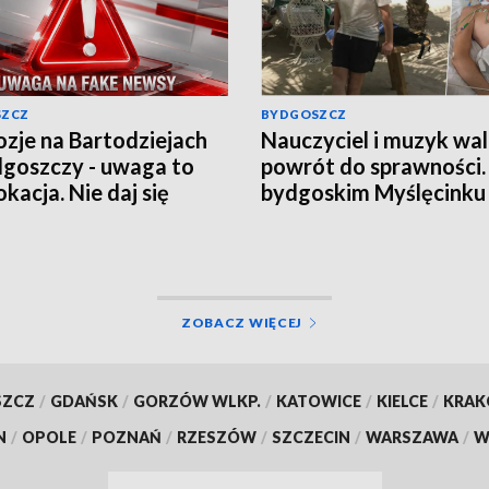
SZCZ
BYDGOSZCZ
ozje na Bartodziejach
Nauczyciel i muzyk wal
goszczy - uwaga to
powrót do sprawności
kacja. Nie daj się
bydgoskim Myślęcinku
nąć w grę chaosu
odbędzie się charytat
macyjnego
„UNIT dla Jareckiego”
ZOBACZ WIĘCEJ
SZCZ
/
GDAŃSK
/
GORZÓW WLKP.
/
KATOWICE
/
KIELCE
/
KRA
N
/
OPOLE
/
POZNAŃ
/
RZESZÓW
/
SZCZECIN
/
WARSZAWA
/
W