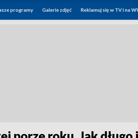
asze programy
Galerie zdjęć
Reklamuj się w TV i na
tej porze roku. Jak długo 