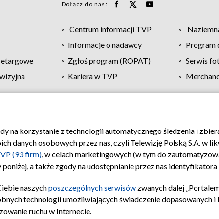
Dołącz do nas:
Centrum informacji TVP
Naziemna
Informacje o nadawcy
Program d
zetargowe
Zgłoś program (ROPAT)
Serwis fo
wizyjna
Kariera w TVP
Merchandi
Polityka prywatności
Moje zgody
Pomoc
Biuro re
ody na korzystanie z technologii automatycznego śledzenia i zbie
 danych osobowych przez nas, czyli Telewizję Polską S.A. w likw
VP (93 firm)
, w celach marketingowych (w tym do zautomatyzow
 poniżej, a także zgody na udostępnianie przez nas identyfikator
Ciebie naszych
poszczególnych serwisów
zwanych dalej „Portalem
obnych technologii umożliwiających świadczenie dopasowanych i be
zowanie ruchu w Internecie.