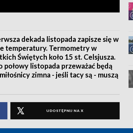
erwsza dekada listopada zapisze się w
kie temperatury. Termometry w
ich Świętych koło 15 st. Celsjusza.
do połowy listopada przeważać będą
iłośnicy zimna - jeśli tacy są - muszą
UDOSTĘPNIJ NA X