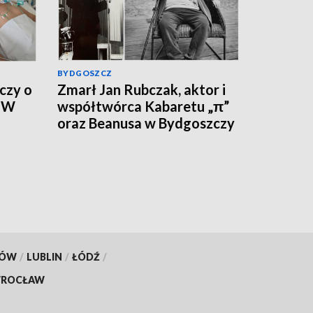
BYDGOSZCZ
czy o
Zmarł Jan Rubczak, aktor i
. W
współtwórca Kabaretu „π”
oraz Beanusa w Bydgoszczy
ywny
KÓW
/
LUBLIN
/
ŁÓDŹ
/
ROCŁAW