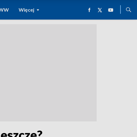
 WWW
Więcej
jeszcze?