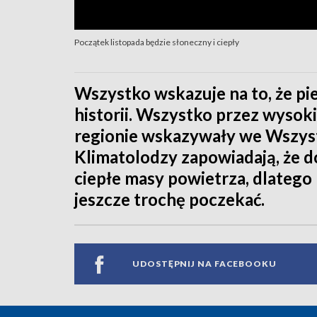
Początek listopada będzie słoneczny i ciepły
Wszystko wskazuje na to, że pi
historii. Wszystko przez wyso
regionie wskazywały we Wszystk
Klimatolodzy zapowiadają, że 
ciepłe masy powietrza, dlatego m
jeszcze trochę poczekać.
UDOSTĘPNIJ NA FACEBOOKU