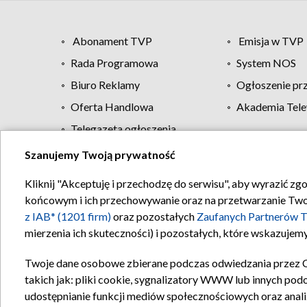
Abonament TVP
Emisja w TVP
Rada Programowa
System NOS
Biuro Reklamy
Ogłoszenie pr
Oferta Handlowa
Akademia Tele
Telegazeta ogłoszenia
Szanujemy Twoją prywatność
Regulamin TVP
Kliknij "Akceptuję i przechodzę do serwisu", aby wyrazić zg
końcowym i ich przechowywanie oraz na przetwarzanie Twoich
z IAB* (1201 firm)
oraz pozostałych
Zaufanych Partnerów T
mierzenia ich skuteczności) i pozostałych, które wskazujemy
Twoje dane osobowe zbierane podczas odwiedzania przez 
takich jak: pliki cookie, sygnalizatory WWW lub innych pod
udostępnianie funkcji mediów społecznościowych oraz anali