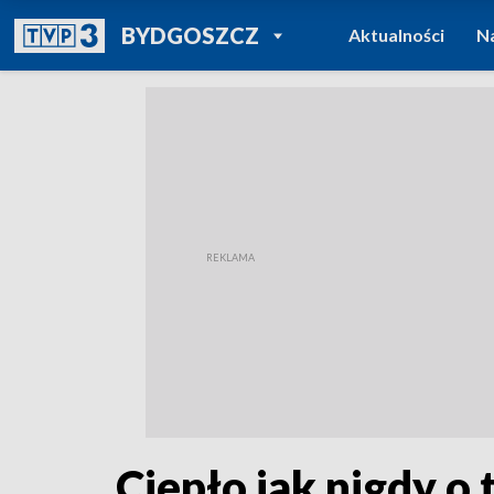
POWRÓT DO
BYDGOSZCZ
Aktualności
N
TVP REGIONY
Ciepło jak nigdy o 