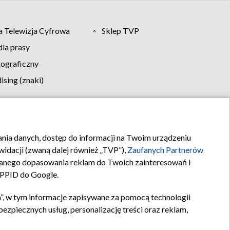
 Telewizja Cyfrowa
Sklep TVP
la prasy
tograficzny
sing (znaki)
klamy
Kontakt
rania danych, dostęp do informacji na Twoim urządzeniu
idacji (zwaną dalej również „TVP”),
Zaufanych Partnerów
anego dopasowania reklam do Twoich zainteresowań i
a PPID do Google.
”, w tym informacje zapisywane za pomocą technologii
zpiecznych usług, personalizację treści oraz reklam,