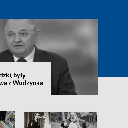
zki, były
ctwa z Wudzynka