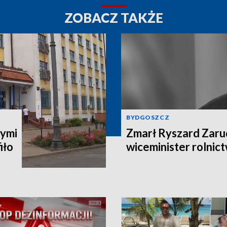
ZOBACZ TAKŻE
BYDGOSZCZ
ymi
Zmarł Ryszard Zarud
iło
wiceminister rolni