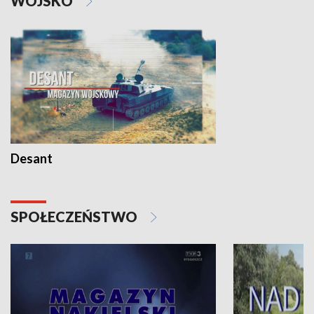
WOJSKO
Desant
SPOŁECZEŃSTWO