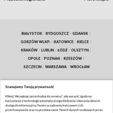
BIAŁYSTOK
/
BYDGOSZCZ
/
GDAŃSK
/
GORZÓW WLKP.
/
KATOWICE
/
KIELCE
/
KRAKÓW
/
LUBLIN
/
ŁÓDŹ
/
OLSZTYN
/
OPOLE
/
POZNAŃ
/
RZESZÓW
/
SZCZECIN
/
WARSZAWA
/
WROCŁAW
Szanujemy Twoją prywatność
Dołącz do nas:
Kliknij "Akceptuję i przechodzę do serwisu", aby wyrazić zgody na
korzystanie z technologii automatycznego śledzenia i zbierania danych,
TVP
dostęp do informacji na Twoim urządzeniu końcowym i ich
Abonament TVP
przechowywanie oraz na przetwarzanie Twoich danych osobowych przez
Regulamin TVP