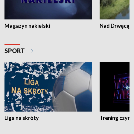
Magazyn nakielski
Nad Drwęcą
SPORT
Liga na skróty
Trening czyni 