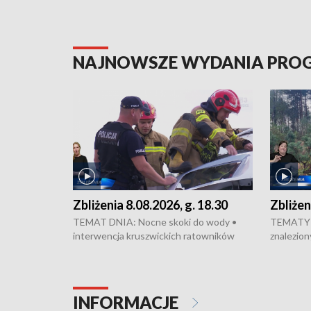
NAJNOWSZE WYDANIA PR
Zbliżenia 8.08.2026, g. 18.30
Zbliżen
TEMAT DNIA: Nocne skoki do wody •
TEMATY 
interwencja kruszwickich ratowników
znalezion
WOPR mogła zapobiec tragedii • Koniec
zaginione
prac na Rondzie Fordońskim • Na Wyspie
finał pra
Młyńskiej świętowano urodziny Mariana
Kujawskim
Rejewskiego • Kujawski Festiwal Pieśni
w Chełmni
INFORMACJE
Ludowej w Inowrocławiu • Rekord w
miastach 