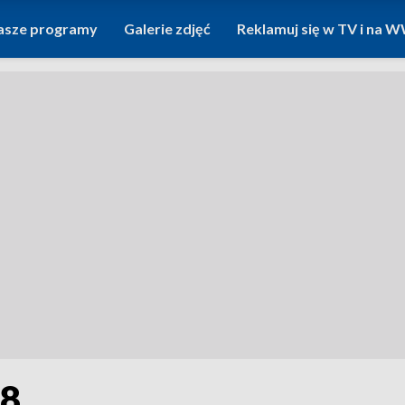
asze programy
Galerie zdjęć
Reklamuj się w TV i na
18