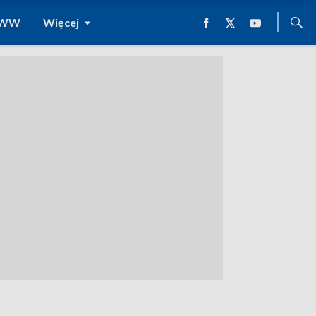
 WWW
Więcej