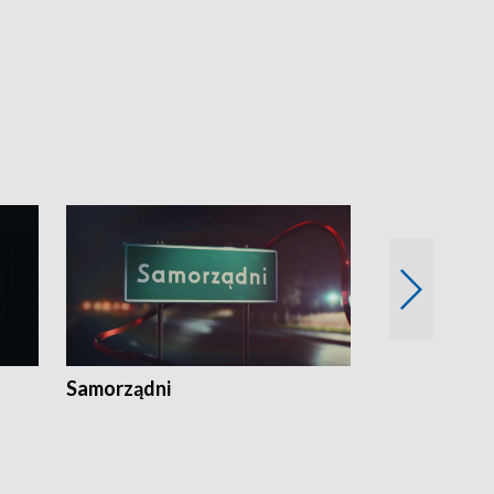
Samorządni
Wspólna sp