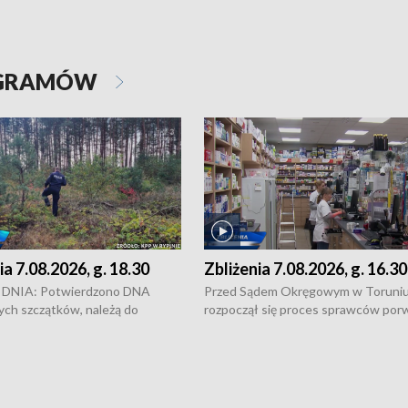
OGRAMÓW
ia 7.08.2026, g. 18.30
Zbliżenia 7.08.2026, g. 16.30
DNIA: Potwierdzono DNA
Przed Sądem Okręgowym w Toruni
ych szczątków, należą do
rozpoczął się proces sprawców por
j Jowity Zielińskiej • Tragiczny
pobicie i tortur pod Grudziądzem • 
c serwisowych w studni w Solcu
zł - tyle mogą wynosić straty po poż
 • Festiwal dziewięciu wzgórz
przy ul. Kossaka w Bydgoszczy •
e i Festiwal Wisły w kilku
Niebezpiecznie na drogach regionu 
regionu • Problem z realizacją
Dalszy ciąg sporu o pranie na bydgo