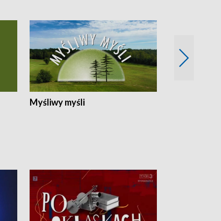
Myśliwy myśli
Spotkania z 