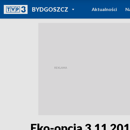
POWRÓT DO
BYDGOSZCZ
Aktualności
N
TVP REGIONY
Eko-opcja 3.11.20