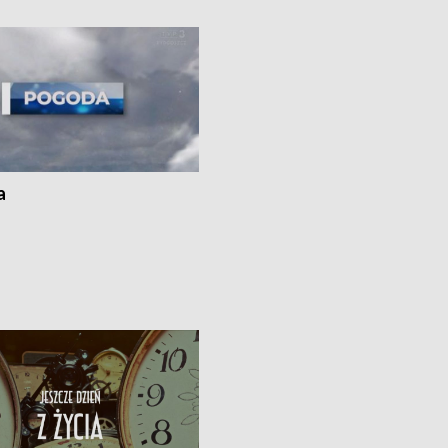
 spaleniu apteki w Bydgoszczy •
Kapuściskach
ąg sąsiedzkiego sporu o
nie prania
a