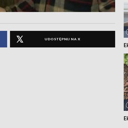
UDOSTĘPNIJ NA X
E
E