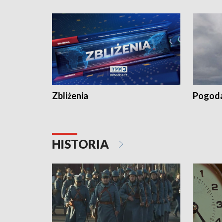
kiszeniu ogórków w gminie Łasin
recept po
Dalszy ci
wywiesza
Zbliżenia
Pogod
HISTORIA