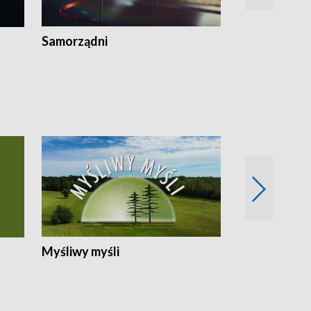
Samorządni
Wspólna sp
Myśliwy myśli
Spotkania z 