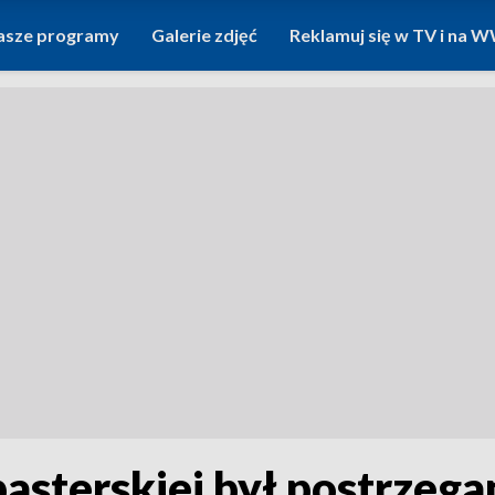
asze programy
Galerie zdjęć
Reklamuj się w TV i na
asterskiej był postrzega