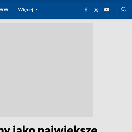
 WWW
Więcej
ny jako największe