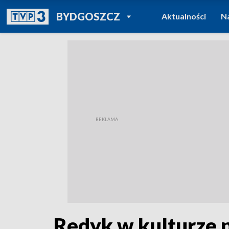
POWRÓT DO
BYDGOSZCZ
Aktualności
N
TVP REGIONY
Redyk w kulturze p