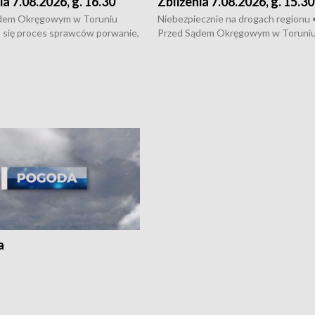
ia 7.08.2026, g. 16.30
Zbliżenia 7.08.2026, g. 15.30
dem Okręgowym w Toruniu
Niebezpiecznie na drogach regionu 
 się proces sprawców porwanie,
Przed Sądem Okręgowym w Toruni
 tortur pod Grudziądzem • 3 mln
rozpoczął się proces sprawców por
 mogą wynosić straty po pożarze
pobicie i tortur pod Grudziądzem • 
Kossaka w Bydgoszczy •
o oszczędzanie wody • Ważne dla
cznie na drogach regionu •
rolników badania w Stacji Doświadcz
ąg sporu o pranie na bydgoskich
Oceny Odmian w Chrząstowie
kach
a