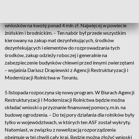
dzięki któremu można było się starać o refundację do 75
proc. wydatków poniesionych przez rolnika. Wnioski
przyjmowano do połowy września. Złożono w sumie 921
wniosków na kwotę ponad 4 mln zł. Najwięcej w powiecie
żnińskim i brodnickim. – Ten nabór był przede wszystkim
kierowany na zakup mat dezynfekujących, środków
dezynfekujących i elementów do rozprowadzania tych
środków, zakup odzieży roboczej i generalnie na
zabezpieczenie budynków chlewni przed innymi zwierzętami
– wyjaśnia Dariusz Drapiewski z Agencji Restrukturyzacji i
Modernizacji Rolnictwa w Toruniu.
5 listopada rozpoczyna się nowy program. W Biurach Agencji
Restrukturyzacji I Modernizacji Rolnictwa będzie można
składać wnioski o przyznanie finansowej pomocy, m.in. na
budowę ogrodzenia. – Do tej pory działania dla rolników były
tylko w województwach, w których ten ASF został wykryty.
Natomiast, w związku z nowelizacją rozporządzenia
obejmuje w tej chwili cały kraj. Będzie można złożyć wnioski