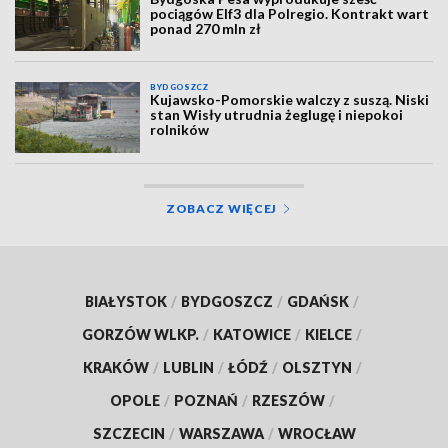
pociągów Elf3 dla Polregio. Kontrakt wart
ponad 270 mln zł
BYDGOSZCZ
Kujawsko-Pomorskie walczy z suszą. Niski
stan Wisły utrudnia żeglugę i niepokoi
rolników
ZOBACZ WIĘCEJ
BIAŁYSTOK
/
BYDGOSZCZ
/
GDAŃSK
/
GORZÓW WLKP.
/
KATOWICE
/
KIELCE
/
KRAKÓW
/
LUBLIN
/
ŁÓDŹ
/
OLSZTYN
/
OPOLE
/
POZNAŃ
/
RZESZÓW
/
SZCZECIN
/
WARSZAWA
/
WROCŁAW