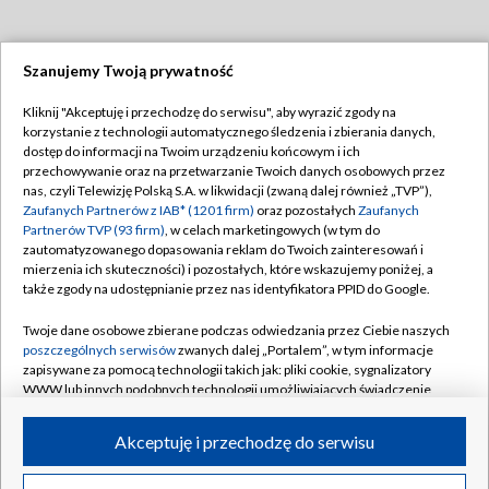
Szanujemy Twoją prywatność
Dołącz do nas:
Kliknij "Akceptuję i przechodzę do serwisu", aby wyrazić zgody na
korzystanie z technologii automatycznego śledzenia i zbierania danych,
TVP
dostęp do informacji na Twoim urządzeniu końcowym i ich
Abonament TVP
przechowywanie oraz na przetwarzanie Twoich danych osobowych przez
Regulamin TVP
nas, czyli Telewizję Polską S.A. w likwidacji (zwaną dalej również „TVP”),
Emisja w TVP
Polityka prywatności
Zaufanych Partnerów z IAB* (1201 firm)
oraz pozostałych
Zaufanych
Partnerów TVP (93 firm)
, w celach marketingowych (w tym do
Centrum informacji TVP
Moje zgody
zautomatyzowanego dopasowania reklam do Twoich zainteresowań i
mierzenia ich skuteczności) i pozostałych, które wskazujemy poniżej, a
Naziemna Telewizja Cyfrowa
Pomoc
także zgody na udostępnianie przez nas identyfikatora PPID do Google.
Sklep TVP
Biuro reklamy
Twoje dane osobowe zbierane podczas odwiedzania przez Ciebie naszych
Rada Programowa
Kontakt
poszczególnych serwisów
zwanych dalej „Portalem”, w tym informacje
zapisywane za pomocą technologii takich jak: pliki cookie, sygnalizatory
System NOS
WWW lub innych podobnych technologii umożliwiających świadczenie
dopasowanych i bezpiecznych usług, personalizację treści oraz reklam,
Informacje o nadawcy
Kanały
udostępnianie funkcji mediów społecznościowych oraz analizowanie
Akceptuję i przechodzę do serwisu
ruchu w Internecie.
Program dla prasy
©2026 Telewizja Polska S.A. w likwidacji
Biuro Reklamy