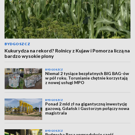
BYDGOSZCZ
Kukurydza na rekord? Rolnicy z Kujaw i Pomorza liczą na
bardzo wysokie plony
BYDGOSZCZ
Niemal 2 tysiące bezpłatnych BIG BAG-ów
w pół roku. Torunianie chętnie korzystają
z nowej usługi MPO
BYDGOSZCZ
Ponad 2 mld zł na gigantyczną inwestycję
gazową. Gdańsk i Gustorzyn połączy nowa
magistrala
BYDGOSZCZ
Bydgoska Pesa wyprodukuje sześć