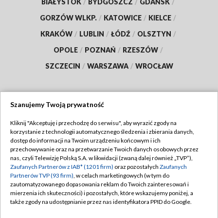
BIAŁYSTOK
/
BYDGOSZCZ
/
GDAŃSK
/
GORZÓW WLKP.
/
KATOWICE
/
KIELCE
/
KRAKÓW
/
LUBLIN
/
ŁÓDŹ
/
OLSZTYN
/
OPOLE
/
POZNAŃ
/
RZESZÓW
/
SZCZECIN
/
WARSZAWA
/
WROCŁAW
Szanujemy Twoją prywatność
Dołącz do nas:
Kliknij "Akceptuję i przechodzę do serwisu", aby wyrazić zgody na
korzystanie z technologii automatycznego śledzenia i zbierania danych,
TVP
dostęp do informacji na Twoim urządzeniu końcowym i ich
Abonament TVP
przechowywanie oraz na przetwarzanie Twoich danych osobowych przez
Regulamin TVP
nas, czyli Telewizję Polską S.A. w likwidacji (zwaną dalej również „TVP”),
Emisja w TVP
Polityka prywatności
Zaufanych Partnerów z IAB* (1201 firm)
oraz pozostałych
Zaufanych
Partnerów TVP (93 firm)
, w celach marketingowych (w tym do
Centrum informacji TVP
Moje zgody
zautomatyzowanego dopasowania reklam do Twoich zainteresowań i
mierzenia ich skuteczności) i pozostałych, które wskazujemy poniżej, a
Naziemna Telewizja Cyfrowa
Pomoc
także zgody na udostępnianie przez nas identyfikatora PPID do Google.
Sklep TVP
Biuro reklamy