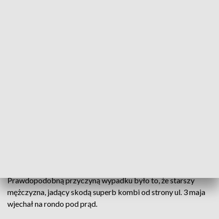
Źródło: Inteligente Systemy Transportowe w Bydgoszczy
W kraksie brały udział cztery samochody. Ruch w
okolicach zdarzenia był utrudniony.
Jak informuje podkom. Lidia Kowalska z Komendy
Wojewódzkiej Policji w Bydgoszczy, nikomu nic się nie stało.
Prawdopodobną przyczyną wypadku było to, że starszy
mężczyzna, jadący skodą superb kombi od strony ul. 3 maja
wjechał na rondo pod prąd.