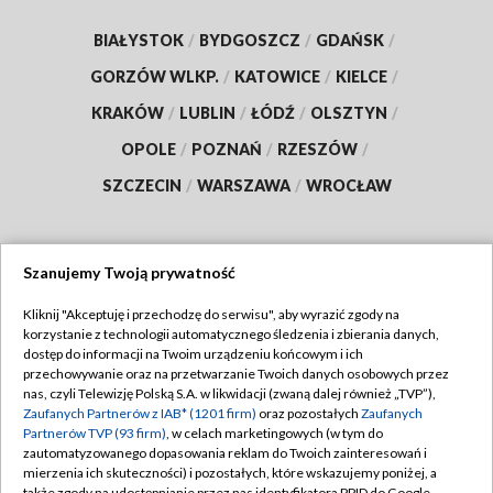
BIAŁYSTOK
/
BYDGOSZCZ
/
GDAŃSK
/
GORZÓW WLKP.
/
KATOWICE
/
KIELCE
/
KRAKÓW
/
LUBLIN
/
ŁÓDŹ
/
OLSZTYN
/
OPOLE
/
POZNAŃ
/
RZESZÓW
/
SZCZECIN
/
WARSZAWA
/
WROCŁAW
Szanujemy Twoją prywatność
Dołącz do nas:
Kliknij "Akceptuję i przechodzę do serwisu", aby wyrazić zgody na
korzystanie z technologii automatycznego śledzenia i zbierania danych,
TVP
dostęp do informacji na Twoim urządzeniu końcowym i ich
Abonament TVP
przechowywanie oraz na przetwarzanie Twoich danych osobowych przez
Regulamin TVP
nas, czyli Telewizję Polską S.A. w likwidacji (zwaną dalej również „TVP”),
Emisja w TVP
Polityka prywatności
Zaufanych Partnerów z IAB* (1201 firm)
oraz pozostałych
Zaufanych
Partnerów TVP (93 firm)
, w celach marketingowych (w tym do
Centrum informacji TVP
Moje zgody
zautomatyzowanego dopasowania reklam do Twoich zainteresowań i
mierzenia ich skuteczności) i pozostałych, które wskazujemy poniżej, a
Naziemna Telewizja Cyfrowa
Pomoc
także zgody na udostępnianie przez nas identyfikatora PPID do Google.