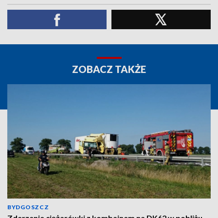
ZOBACZ TAKŻE
BYDGOSZCZ
Zderzenie ciężarówki z kombajnem na DK62 w pobliżu