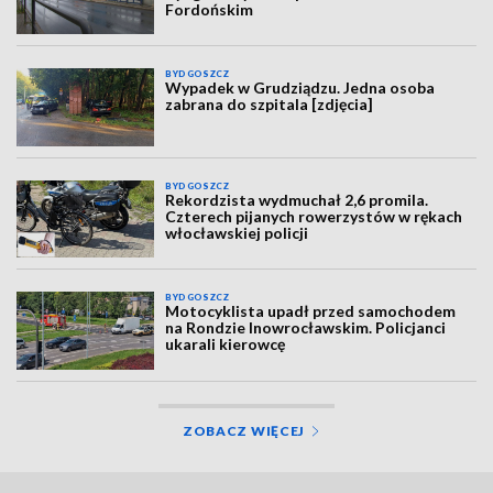
Fordońskim
BYDGOSZCZ
Wypadek w Grudziądzu. Jedna osoba
zabrana do szpitala [zdjęcia]
BYDGOSZCZ
Rekordzista wydmuchał 2,6 promila.
Czterech pijanych rowerzystów w rękach
włocławskiej policji
BYDGOSZCZ
Motocyklista upadł przed samochodem
na Rondzie Inowrocławskim. Policjanci
ukarali kierowcę
ZOBACZ WIĘCEJ