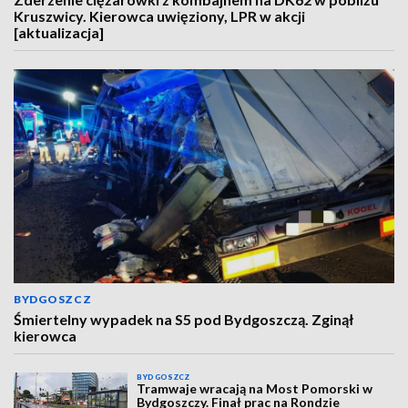
Kruszwicy. Kierowca uwięziony, LPR w akcji
[aktualizacja]
BYDGOSZCZ
Śmiertelny wypadek na S5 pod Bydgoszczą. Zginął
kierowca
BYDGOSZCZ
Tramwaje wracają na Most Pomorski w
Bydgoszczy. Finał prac na Rondzie