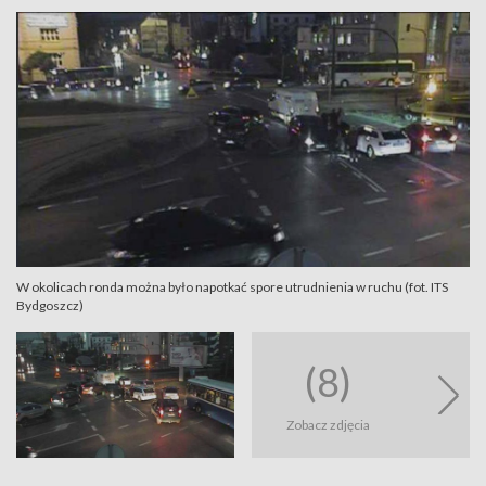
W okolicach ronda można było napotkać spore utrudnienia w ruchu (fot. ITS
Bydgoszcz)
(8)
Zobacz zdjęcia