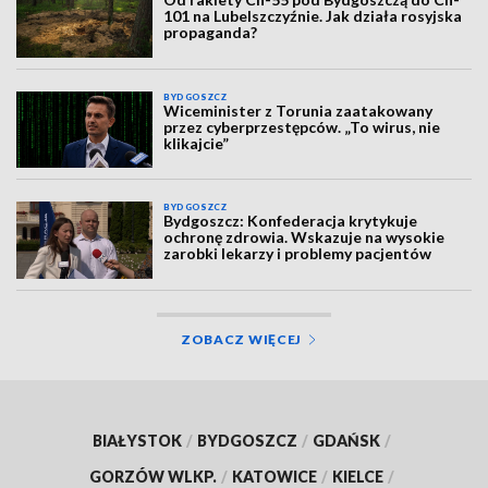
101 na Lubelszczyźnie. Jak działa rosyjska
propaganda?
BYDGOSZCZ
Wiceminister z Torunia zaatakowany
przez cyberprzestępców. „To wirus, nie
klikajcie”
BYDGOSZCZ
Bydgoszcz: Konfederacja krytykuje
ochronę zdrowia. Wskazuje na wysokie
zarobki lekarzy i problemy pacjentów
ZOBACZ WIĘCEJ
BIAŁYSTOK
/
BYDGOSZCZ
/
GDAŃSK
/
GORZÓW WLKP.
/
KATOWICE
/
KIELCE
/