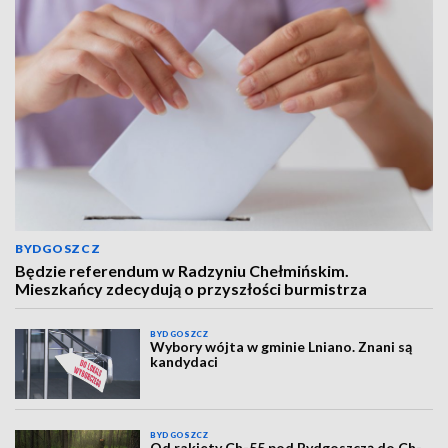
BYDGOSZCZ
Będzie referendum w Radzyniu Chełmińskim.
Mieszkańcy zdecydują o przyszłości burmistrza
BYDGOSZCZ
Wybory wójta w gminie Lniano. Znani są
kandydaci
BYDGOSZCZ
Od rakiety Ch-55 pod Bydgoszczą do Ch-