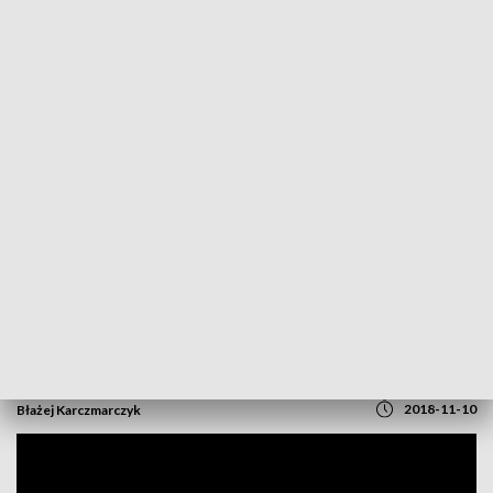
POWRÓT DO
BYDGOSZCZ
TVP REGIONY
Polscy i czescy żołnierze ramię w ramię.
Na ćwiczeniach "Anakonda 18"
2018-11-10
Błażej Karczmarczyk