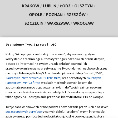
KRAKÓW
/
LUBLIN
/
ŁÓDŹ
/
OLSZTYN
/
OPOLE
/
POZNAŃ
/
RZESZÓW
/
SZCZECIN
/
WARSZAWA
/
WROCŁAW
Szanujemy Twoją prywatność
Dołącz do nas:
Kliknij "Akceptuję i przechodzę do serwisu", aby wyrazić zgody na
korzystanie z technologii automatycznego śledzenia i zbierania danych,
TVP
dostęp do informacji na Twoim urządzeniu końcowym i ich
Abonament TVP
przechowywanie oraz na przetwarzanie Twoich danych osobowych przez
Regulamin TVP
nas, czyli Telewizję Polską S.A. w likwidacji (zwaną dalej również „TVP”),
Emisja w TVP
Polityka prywatności
Zaufanych Partnerów z IAB* (1201 firm)
oraz pozostałych
Zaufanych
Partnerów TVP (93 firm)
, w celach marketingowych (w tym do
Centrum informacji TVP
Moje zgody
zautomatyzowanego dopasowania reklam do Twoich zainteresowań i
mierzenia ich skuteczności) i pozostałych, które wskazujemy poniżej, a
Naziemna Telewizja Cyfrowa
Pomoc
także zgody na udostępnianie przez nas identyfikatora PPID do Google.
Sklep TVP
Biuro reklamy
Twoje dane osobowe zbierane podczas odwiedzania przez Ciebie naszych
Rada Programowa
Kontakt
poszczególnych serwisów
zwanych dalej „Portalem”, w tym informacje
zapisywane za pomocą technologii takich jak: pliki cookie, sygnalizatory