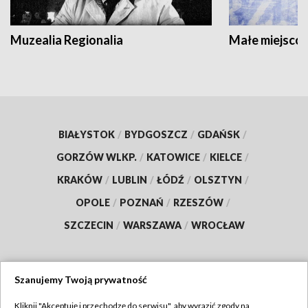
Muzealia Regionalia
Małe miejscow
BIAŁYSTOK
/
BYDGOSZCZ
/
GDAŃSK
/
GORZÓW WLKP.
/
KATOWICE
/
KIELCE
/
KRAKÓW
/
LUBLIN
/
ŁÓDŹ
/
OLSZTYN
/
OPOLE
/
POZNAŃ
/
RZESZÓW
/
SZCZECIN
/
WARSZAWA
/
WROCŁAW
Szanujemy Twoją prywatność
Dołącz do nas:
Kliknij "Akceptuję i przechodzę do serwisu", aby wyrazić zgody na