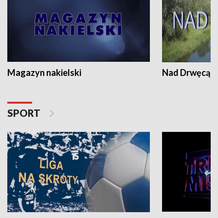
Magazyn nakielski
Nad Drwęcą
SPORT