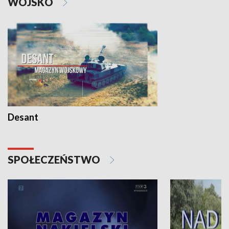
WOJSKO
Desant
SPOŁECZEŃSTWO