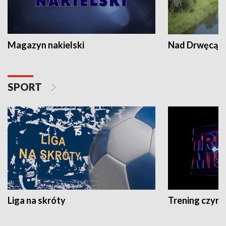
Magazyn nakielski
Nad Drwęcą
SPORT
Liga na skróty
Trening czyni 