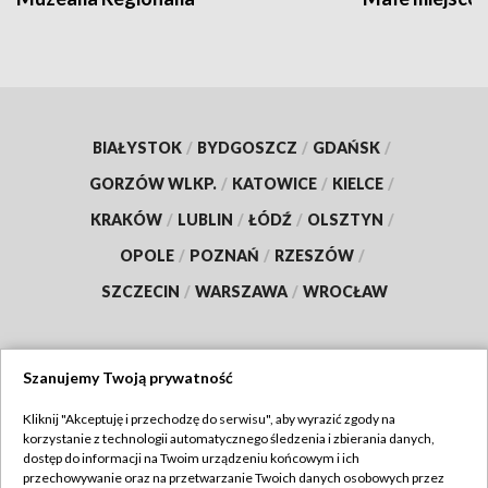
BIAŁYSTOK
/
BYDGOSZCZ
/
GDAŃSK
/
GORZÓW WLKP.
/
KATOWICE
/
KIELCE
/
KRAKÓW
/
LUBLIN
/
ŁÓDŹ
/
OLSZTYN
/
OPOLE
/
POZNAŃ
/
RZESZÓW
/
SZCZECIN
/
WARSZAWA
/
WROCŁAW
Szanujemy Twoją prywatność
Dołącz do nas:
Kliknij "Akceptuję i przechodzę do serwisu", aby wyrazić zgody na
korzystanie z technologii automatycznego śledzenia i zbierania danych,
TVP
dostęp do informacji na Twoim urządzeniu końcowym i ich
Abonament TVP
przechowywanie oraz na przetwarzanie Twoich danych osobowych przez
Regulamin TVP