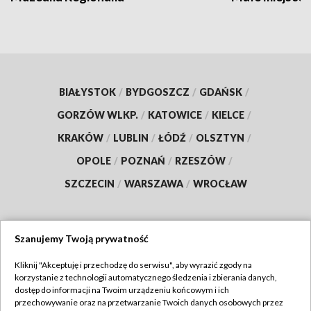
BIAŁYSTOK
/
BYDGOSZCZ
/
GDAŃSK
/
GORZÓW WLKP.
/
KATOWICE
/
KIELCE
/
KRAKÓW
/
LUBLIN
/
ŁÓDŹ
/
OLSZTYN
/
OPOLE
/
POZNAŃ
/
RZESZÓW
/
SZCZECIN
/
WARSZAWA
/
WROCŁAW
Szanujemy Twoją prywatność
Dołącz do nas:
Kliknij "Akceptuję i przechodzę do serwisu", aby wyrazić zgody na
korzystanie z technologii automatycznego śledzenia i zbierania danych,
TVP
dostęp do informacji na Twoim urządzeniu końcowym i ich
Abonament TVP
przechowywanie oraz na przetwarzanie Twoich danych osobowych przez
Regulamin TVP