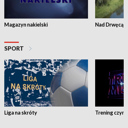
Magazyn nakielski
Nad Drwęcą
SPORT
Liga na skróty
Trening czyni 