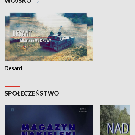
WOJSKO
Desant
SPOŁECZEŃSTWO