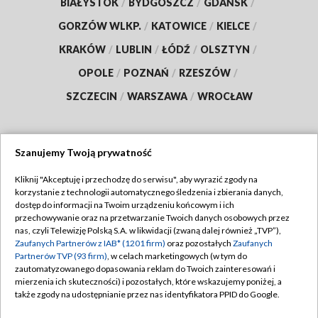
BIAŁYSTOK
/
BYDGOSZCZ
/
GDAŃSK
/
GORZÓW WLKP.
/
KATOWICE
/
KIELCE
/
KRAKÓW
/
LUBLIN
/
ŁÓDŹ
/
OLSZTYN
/
OPOLE
/
POZNAŃ
/
RZESZÓW
/
SZCZECIN
/
WARSZAWA
/
WROCŁAW
Szanujemy Twoją prywatność
Dołącz do nas:
Kliknij "Akceptuję i przechodzę do serwisu", aby wyrazić zgody na
korzystanie z technologii automatycznego śledzenia i zbierania danych,
TVP
dostęp do informacji na Twoim urządzeniu końcowym i ich
Abonament TVP
przechowywanie oraz na przetwarzanie Twoich danych osobowych przez
Regulamin TVP
nas, czyli Telewizję Polską S.A. w likwidacji (zwaną dalej również „TVP”),
Emisja w TVP
Polityka prywatności
Zaufanych Partnerów z IAB* (1201 firm)
oraz pozostałych
Zaufanych
Partnerów TVP (93 firm)
, w celach marketingowych (w tym do
Centrum informacji TVP
Moje zgody
zautomatyzowanego dopasowania reklam do Twoich zainteresowań i
mierzenia ich skuteczności) i pozostałych, które wskazujemy poniżej, a
Naziemna Telewizja Cyfrowa
Pomoc
także zgody na udostępnianie przez nas identyfikatora PPID do Google.
Sklep TVP
Biuro reklamy