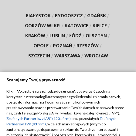
BIAŁYSTOK
/
BYDGOSZCZ
/
GDAŃSK
/
GORZÓW WLKP.
/
KATOWICE
/
KIELCE
/
KRAKÓW
/
LUBLIN
/
ŁÓDŹ
/
OLSZTYN
/
OPOLE
/
POZNAŃ
/
RZESZÓW
/
SZCZECIN
/
WARSZAWA
/
WROCŁAW
Szanujemy Twoją prywatność
Dołącz do nas:
Kliknij "Akceptuję i przechodzę do serwisu", aby wyrazić zgody na
korzystanie z technologii automatycznego śledzenia i zbierania danych,
TVP
dostęp do informacji na Twoim urządzeniu końcowym i ich
Abonament TVP
przechowywanie oraz na przetwarzanie Twoich danych osobowych przez
Regulamin TVP
nas, czyli Telewizję Polską S.A. w likwidacji (zwaną dalej również „TVP”),
Emisja w TVP
Polityka prywatności
Zaufanych Partnerów z IAB* (1201 firm)
oraz pozostałych
Zaufanych
Partnerów TVP (93 firm)
, w celach marketingowych (w tym do
Centrum informacji TVP
Moje zgody
zautomatyzowanego dopasowania reklam do Twoich zainteresowań i
mierzenia ich skuteczności) i pozostałych, które wskazujemy poniżej, a