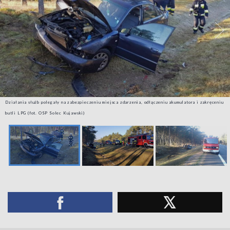
Działania służb polegały na zabezpieczeniu miejsca zdarzenia, odłączeniu akumulatora i zakręceniu
butli LPG (fot. OSP Solec Kujawski)