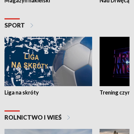
Magazyn nakielski
Nad Drwęcą
SPORT
Liga na skróty
Trening czyni 
ROLNICTWO I WIEŚ