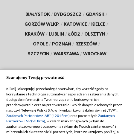
BIAŁYSTOK
/
BYDGOSZCZ
/
GDAŃSK
/
GORZÓW WLKP.
/
KATOWICE
/
KIELCE
/
KRAKÓW
/
LUBLIN
/
ŁÓDŹ
/
OLSZTYN
/
OPOLE
/
POZNAŃ
/
RZESZÓW
/
SZCZECIN
/
WARSZAWA
/
WROCŁAW
Szanujemy Twoją prywatność
Dołącz do nas:
Kliknij "Akceptuję i przechodzę do serwisu", aby wyrazić zgody na
korzystanie z technologii automatycznego śledzenia i zbierania danych,
TVP
dostęp do informacji na Twoim urządzeniu końcowym i ich
Abonament TVP
przechowywanie oraz na przetwarzanie Twoich danych osobowych przez
Regulamin TVP
nas, czyli Telewizję Polską S.A. w likwidacji (zwaną dalej również „TVP”),
Emisja w TVP
Polityka prywatności
Zaufanych Partnerów z IAB* (1201 firm)
oraz pozostałych
Zaufanych
Partnerów TVP (93 firm)
, w celach marketingowych (w tym do
Centrum informacji TVP
Moje zgody
zautomatyzowanego dopasowania reklam do Twoich zainteresowań i
mierzenia ich skuteczności) i pozostałych, które wskazujemy poniżej, a
Naziemna Telewizja Cyfrowa