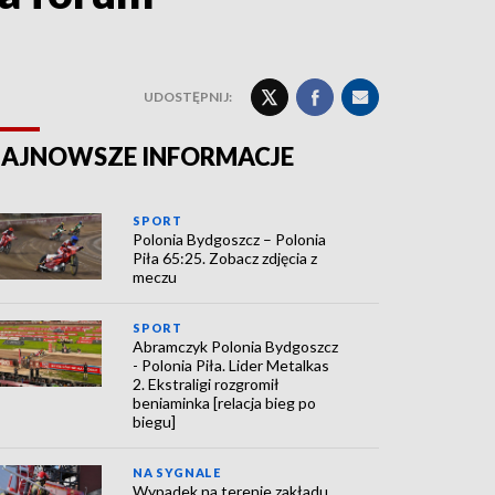
UDOSTĘPNIJ:
AJNOWSZE INFORMACJE
SPORT
Polonia Bydgoszcz – Polonia
Piła 65:25. Zobacz zdjęcia z
meczu
SPORT
Abramczyk Polonia Bydgoszcz
- Polonia Piła. Lider Metalkas
2. Ekstraligi rozgromił
beniaminka [relacja bieg po
biegu]
NA SYGNALE
Wypadek na terenie zakładu