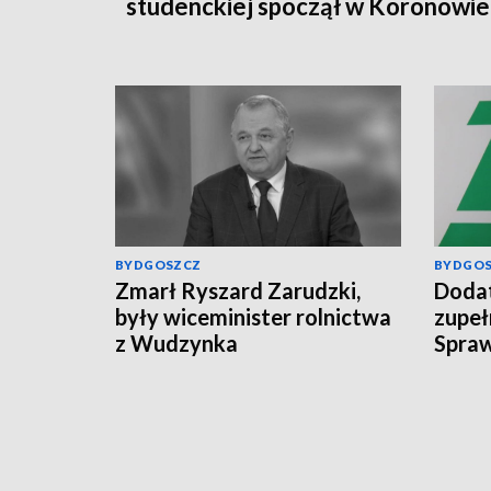
studenckiej spoczął w Koronowie
BYDGOSZCZ
BYDGO
Zmarł Ryszard Zarudzki,
Dodat
były wiceminister rolnictwa
zupeł
z Wudzynka
Spraw
świad