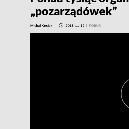
„pozarządówek”
Michał Kosiak
2018-11-19
|
TORUŃ