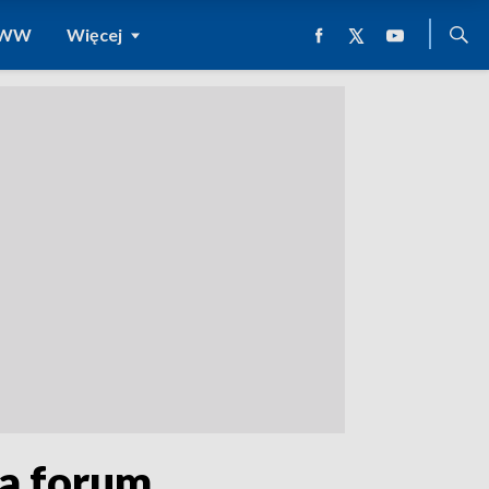
 WWW
Więcej
na forum