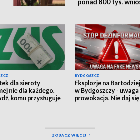
ponad 800 tys. wni
SZCZ
BYDGOSZCZ
ek dla sieroty
Eksplozje na Bartodzie
nej nie dla każdego.
w Bydgoszczy - uwaga
dź, komu przysługuje
prowokacja. Nie daj się
czenie z ZUS
wciągnąć w grę chaosu
informacyjnego
ZOBACZ WIĘCEJ