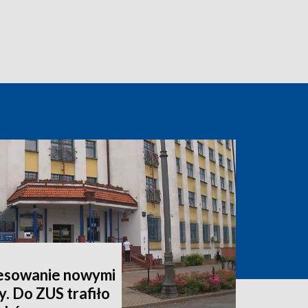
esowanie nowymi
y. Do ZUS trafiło