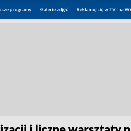
asze programy
Galerie zdjęć
Reklamuj się w TV i na
zacji i liczne warsztaty 