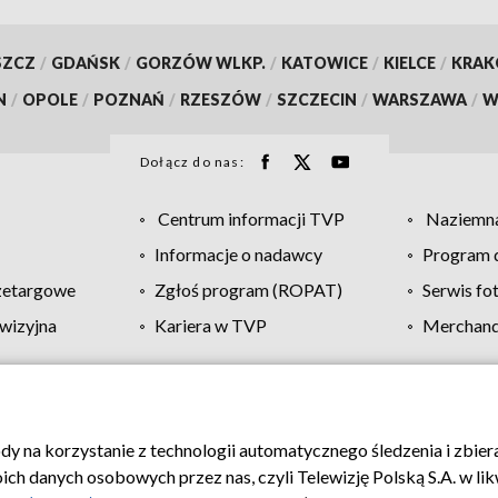
SZCZ
/
GDAŃSK
/
GORZÓW WLKP.
/
KATOWICE
/
KIELCE
/
KRA
N
/
OPOLE
/
POZNAŃ
/
RZESZÓW
/
SZCZECIN
/
WARSZAWA
/
W
Dołącz do nas:
Centrum informacji TVP
Naziemna
Informacje o nadawcy
Program d
zetargowe
Zgłoś program (ROPAT)
Serwis fo
wizyjna
Kariera w TVP
Merchandi
Polityka prywatności
Moje zgody
Pomoc
Biuro re
ody na korzystanie z technologii automatycznego śledzenia i zbie
 danych osobowych przez nas, czyli Telewizję Polską S.A. w likw