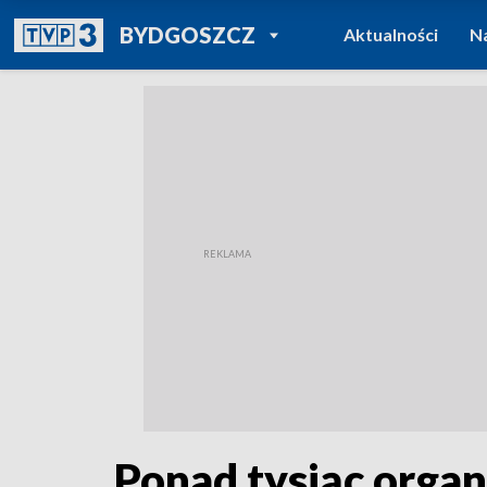
POWRÓT DO
BYDGOSZCZ
Aktualności
N
TVP REGIONY
Ponad tysiąc organi