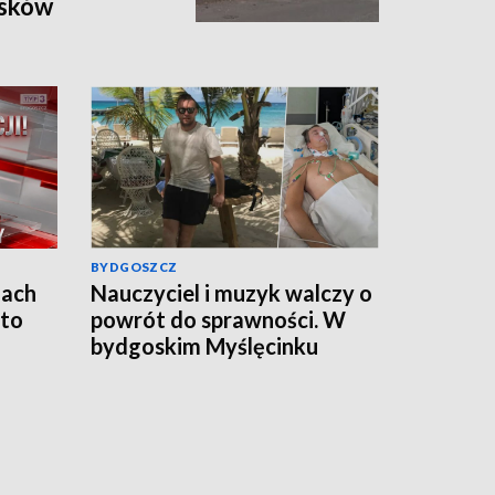
osków
BYDGOSZCZ
jach
Nauczyciel i muzyk walczy o
 to
powrót do sprawności. W
bydgoskim Myślęcinku
odbędzie się charytatywny
„UNIT dla Jareckiego”