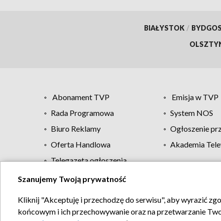
BIAŁYSTOK
/
BYDGO
OLSZTY
Abonament TVP
Emisja w TVP
Rada Programowa
System NOS
Biuro Reklamy
Ogłoszenie pr
Oferta Handlowa
Akademia Tele
Telegazeta ogłoszenia
Szanujemy Twoją prywatność
Regulamin TVP
Kliknij "Akceptuję i przechodzę do serwisu", aby wyrazić zg
końcowym i ich przechowywanie oraz na przetwarzanie Twoich