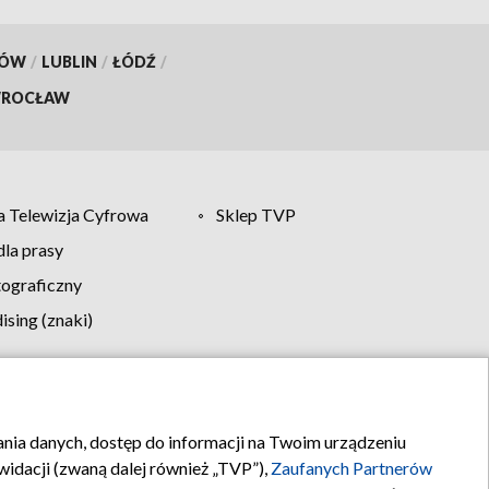
KÓW
/
LUBLIN
/
ŁÓDŹ
/
ROCŁAW
 Telewizja Cyfrowa
Sklep TVP
la prasy
tograficzny
sing (znaki)
klamy
Kontakt
rania danych, dostęp do informacji na Twoim urządzeniu
idacji (zwaną dalej również „TVP”),
Zaufanych Partnerów