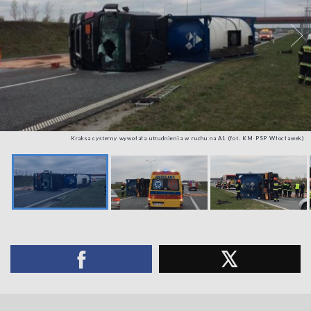
Kraksa cysterny wywołała utrudnienia w ruchu na A1 (fot. KM PSP Włocławek)