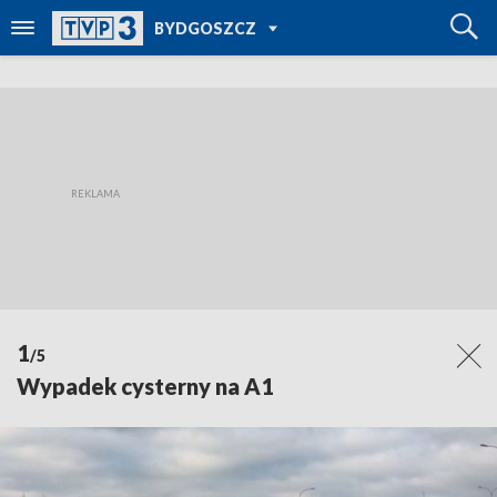
POWRÓT DO
BYDGOSZCZ
TVP REGIONY
1
/5
Wypadek cysterny na A1