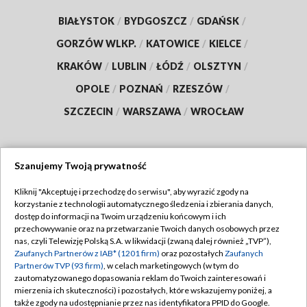
BIAŁYSTOK
/
BYDGOSZCZ
/
GDAŃSK
/
GORZÓW WLKP.
/
KATOWICE
/
KIELCE
/
KRAKÓW
/
LUBLIN
/
ŁÓDŹ
/
OLSZTYN
/
OPOLE
/
POZNAŃ
/
RZESZÓW
/
SZCZECIN
/
WARSZAWA
/
WROCŁAW
Szanujemy Twoją prywatność
Dołącz do nas:
Kliknij "Akceptuję i przechodzę do serwisu", aby wyrazić zgody na
korzystanie z technologii automatycznego śledzenia i zbierania danych,
TVP
dostęp do informacji na Twoim urządzeniu końcowym i ich
Abonament TVP
przechowywanie oraz na przetwarzanie Twoich danych osobowych przez
Regulamin TVP
nas, czyli Telewizję Polską S.A. w likwidacji (zwaną dalej również „TVP”),
Emisja w TVP
Polityka prywatności
Zaufanych Partnerów z IAB* (1201 firm)
oraz pozostałych
Zaufanych
Partnerów TVP (93 firm)
, w celach marketingowych (w tym do
Centrum informacji TVP
Moje zgody
zautomatyzowanego dopasowania reklam do Twoich zainteresowań i
mierzenia ich skuteczności) i pozostałych, które wskazujemy poniżej, a
Naziemna Telewizja Cyfrowa
Pomoc
także zgody na udostępnianie przez nas identyfikatora PPID do Google.