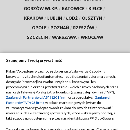
GORZÓW WLKP.
/
KATOWICE
/
KIELCE
/
KRAKÓW
/
LUBLIN
/
ŁÓDŹ
/
OLSZTYN
/
OPOLE
/
POZNAŃ
/
RZESZÓW
/
SZCZECIN
/
WARSZAWA
/
WROCŁAW
Szanujemy Twoją prywatność
Dołącz do nas:
Kliknij "Akceptuję i przechodzę do serwisu", aby wyrazić zgody na
korzystanie z technologii automatycznego śledzenia i zbierania danych,
TVP
dostęp do informacji na Twoim urządzeniu końcowym i ich
Abonament TVP
przechowywanie oraz na przetwarzanie Twoich danych osobowych przez
Regulamin TVP
nas, czyli Telewizję Polską S.A. w likwidacji (zwaną dalej również „TVP”),
Emisja w TVP
Polityka prywatności
Zaufanych Partnerów z IAB* (1201 firm)
oraz pozostałych
Zaufanych
Partnerów TVP (93 firm)
, w celach marketingowych (w tym do
Centrum informacji TVP
Moje zgody
zautomatyzowanego dopasowania reklam do Twoich zainteresowań i
mierzenia ich skuteczności) i pozostałych, które wskazujemy poniżej, a
Naziemna Telewizja Cyfrowa
Pomoc
także zgody na udostępnianie przez nas identyfikatora PPID do Google.
Sklep TVP
Biuro reklamy
Twoje dane osobowe zbierane podczas odwiedzania przez Ciebie naszych