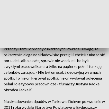
przestępczej. Prokurator w mowie końcowej przekonywał,
że tylko w teorii spółka miała magazynować odpady z
zamiarem ich utylizacji. - Celem było zarabianie na
przyjmowaniu odpadów, zapełnienie magazynów i uniknięcie
odpowiedzialności poprzez sprzedaż tych spółek -
argumentuje Jarosław Zieliński z Prokuratury Okręgowej we
Włocławku.
Przeczyli temu obrońcy oskarżonych. Zwracali uwagę, że
oskarżeni nielegalne składowisko przejęli i chcieli z nim robić
porządek, albo o całej sprawie nie wiedzieli, bo byli
zwykłymi pracownikami, a tylko na papierze pełnili funkcję
członków zarządu. - Nie był on osobą decyzyjną w ramach
spółki. To nie on kierował spółką, nie on wydawał polecenia
pełnił role typowo pracownicze - tłumaczy Justyna Radke,
obrońca Jacka K.
Na składowanie odpadów w Tarkowie Dolnym pozwolenie w
2011 roku wydało Starostwo Powiatowe w Bydgoszczy.