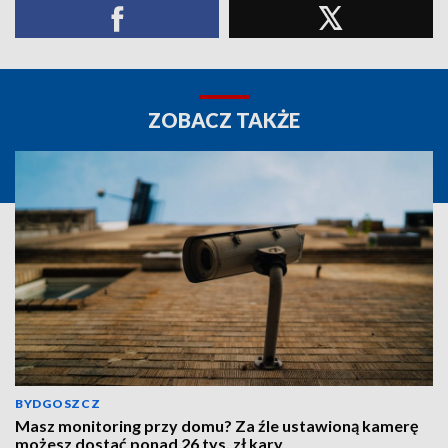
ZOBACZ TAKŻE
BYDGOSZCZ
Masz monitoring przy domu? Za źle ustawioną kamerę
możesz dostać ponad 26 tys. zł kary