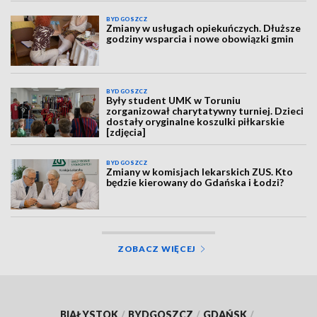
BYDGOSZCZ
Zmiany w usługach opiekuńczych. Dłuższe
godziny wsparcia i nowe obowiązki gmin
BYDGOSZCZ
Były student UMK w Toruniu
zorganizował charytatywny turniej. Dzieci
dostały oryginalne koszulki piłkarskie
[zdjęcia]
BYDGOSZCZ
Zmiany w komisjach lekarskich ZUS. Kto
będzie kierowany do Gdańska i Łodzi?
ZOBACZ WIĘCEJ
BIAŁYSTOK
/
BYDGOSZCZ
/
GDAŃSK
/