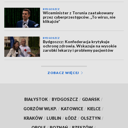
BYDGOSZCZ
Wiceminister z Torunia zaatakowany
przez cyberprzestępców. „To wirus, nie
klikajcie”
BYDGOSZCZ
Bydgoszcz: Konfederacja krytykuje
ochronę zdrowia. Wskazuje na wysokie
zarobki lekarzy i problemy pacjentów
ZOBACZ WIĘCEJ
BIAŁYSTOK
/
BYDGOSZCZ
/
GDAŃSK
/
GORZÓW WLKP.
/
KATOWICE
/
KIELCE
/
KRAKÓW
/
LUBLIN
/
ŁÓDŹ
/
OLSZTYN
/
OPOLE
/
POZNAŃ
/
RZESZÓW
/