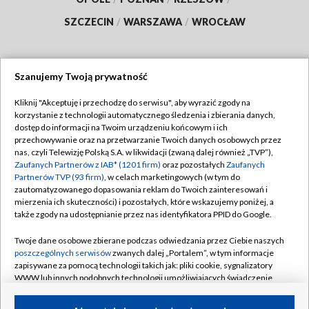
SZCZECIN
/
WARSZAWA
/
WROCŁAW
Szanujemy Twoją prywatność
Dołącz do nas:
Kliknij "Akceptuję i przechodzę do serwisu", aby wyrazić zgody na
korzystanie z technologii automatycznego śledzenia i zbierania danych,
TVP
dostęp do informacji na Twoim urządzeniu końcowym i ich
Abonament TVP
przechowywanie oraz na przetwarzanie Twoich danych osobowych przez
Regulamin TVP
nas, czyli Telewizję Polską S.A. w likwidacji (zwaną dalej również „TVP”),
Emisja w TVP
Polityka prywatności
Zaufanych Partnerów z IAB* (1201 firm)
oraz pozostałych
Zaufanych
Partnerów TVP (93 firm)
, w celach marketingowych (w tym do
Centrum informacji TVP
Moje zgody
zautomatyzowanego dopasowania reklam do Twoich zainteresowań i
mierzenia ich skuteczności) i pozostałych, które wskazujemy poniżej, a
Naziemna Telewizja Cyfrowa
Pomoc
także zgody na udostępnianie przez nas identyfikatora PPID do Google.
Sklep TVP
Biuro reklamy
Twoje dane osobowe zbierane podczas odwiedzania przez Ciebie naszych
Rada Programowa
Kontakt
poszczególnych serwisów
zwanych dalej „Portalem”, w tym informacje
zapisywane za pomocą technologii takich jak: pliki cookie, sygnalizatory
System NOS
WWW lub innych podobnych technologii umożliwiających świadczenie
dopasowanych i bezpiecznych usług, personalizację treści oraz reklam,
Informacje o nadawcy
Kanały
udostępnianie funkcji mediów społecznościowych oraz analizowanie