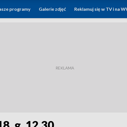
asze programy
Galerie zdjęć
Reklamuj się w TV i na
8, g. 12.30