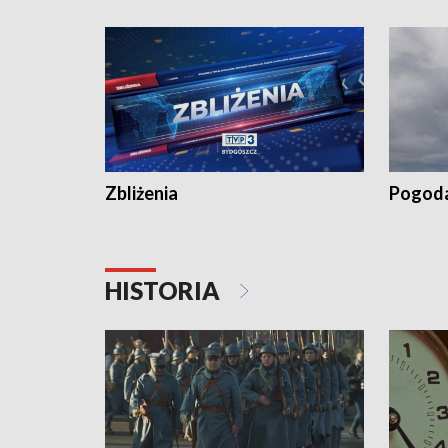
recept po spaleniu apteki w Bydgoszczy •
Kapuścis
Dalszy ciąg sąsiedzkiego sporu o
wywieszanie prania
Zbliżenia
Pogod
HISTORIA