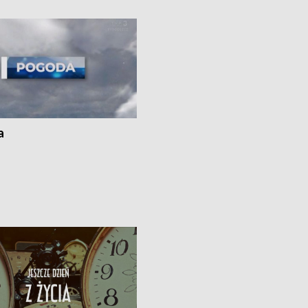
kach
a