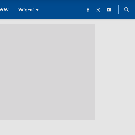
 WWW
Więcej