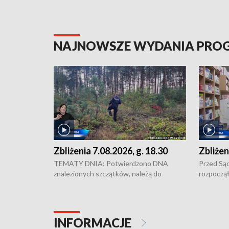
NAJNOWSZE WYDANIA PR
Zbliżenia 7.08.2026, g. 18.30
Zbliżen
TEMATY DNIA: Potwierdzono DNA
Przed Są
znalezionych szczątków, należą do
rozpoczął
zaginionej Jowity Zielińskiej • Tragiczny
pobicie i
finał prac serwisowych w studni w Solcu
zł - tyle
Kujawskim • Festiwal dziewięciu wzgórz
przy ul. 
w Chełmnie i Festiwal Wisły w kilku
Niebezpie
INFORMACJE
miastach regionu • Problem z realizacją
Dalszy ci