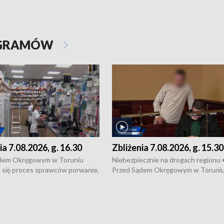
OGRAMÓW
ia 7.08.2026, g. 16.30
Zbliżenia 7.08.2026, g. 15.30
dem Okręgowym w Toruniu
Niebezpiecznie na drogach regionu 
 się proces sprawców porwanie,
Przed Sądem Okręgowym w Toruni
 tortur pod Grudziądzem • 3 mln
rozpoczął się proces sprawców por
 mogą wynosić straty po pożarze
pobicie i tortur pod Grudziądzem • 
Kossaka w Bydgoszczy •
o oszczędzanie wody • Ważne dla
cznie na drogach regionu •
rolników badania w Stacji Doświadcz
ąg sporu o pranie na bydgoskich
Oceny Odmian w Chrząstowie