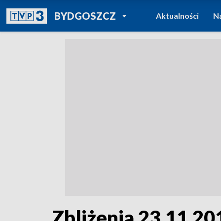
POWRÓT DO
BYDGOSZCZ
Aktualności
N
TVP REGIONY
Zbliżenia 23.11.201