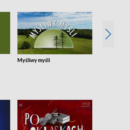
Myśliwy myśli
Spotkania z 