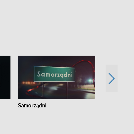
Samorządni
Wspólna sp