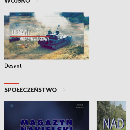
WOJSKO
Desant
SPOŁECZEŃSTWO