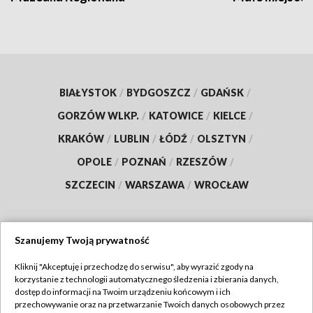
BIAŁYSTOK
/
BYDGOSZCZ
/
GDAŃSK
/
GORZÓW WLKP.
/
KATOWICE
/
KIELCE
/
KRAKÓW
/
LUBLIN
/
ŁÓDŹ
/
OLSZTYN
/
OPOLE
/
POZNAŃ
/
RZESZÓW
/
SZCZECIN
/
WARSZAWA
/
WROCŁAW
Szanujemy Twoją prywatność
Dołącz do nas:
Kliknij "Akceptuję i przechodzę do serwisu", aby wyrazić zgody na
korzystanie z technologii automatycznego śledzenia i zbierania danych,
TVP
dostęp do informacji na Twoim urządzeniu końcowym i ich
Abonament TVP
przechowywanie oraz na przetwarzanie Twoich danych osobowych przez
Regulamin TVP