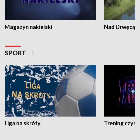
Magazyn nakielski
Nad Drwęcą
SPORT
Liga na skróty
Trening czyni 